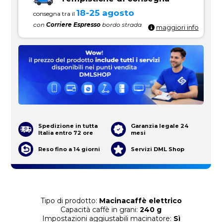
18-25 agosto
consegna tra il
con
Corriere Espresso
bordo strada
maggiori info
Spedizione in tutta
Garanzia legale 24
Italia entro 72 ore
mesi
Reso fino a 14 giorni
Servizi DML Shop
Tipo di prodotto:
Macinacaffè elettrico
Capacità caffè in grani:
240 g
Impostazioni aggiustabili macinatore:
Sì