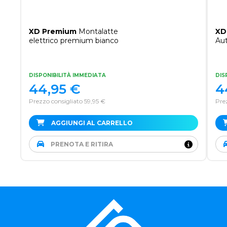
XD Premium
Montalatte
XD
elettrico premium bianco
Au
DISPONIBILITÀ IMMEDIATA
DIS
44,95
€
4
Prezzo consigliato 59,95 €
Prez
AGGIUNGI AL CARRELLO
PRENOTA E RITIRA