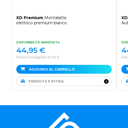
XD Premium
Montalatte
XD
elettrico premium bianco
Au
DISPONIBILITÀ IMMEDIATA
DIS
44,95
€
4
Prezzo consigliato 59,95 €
Prez
AGGIUNGI AL CARRELLO
PRENOTA E RITIRA