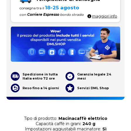
18-25 agosto
consegna tra il
con
Corriere Espresso
bordo strada
maggiori info
Spedizione in tutta
Garanzia legale 24
Italia entro 72 ore
mesi
Reso fino a 14 giorni
Servizi DML Shop
Tipo di prodotto:
Macinacaffè elettrico
Capacità caffè in grani:
240 g
Impostazioni aggiustabili macinatore:
Sì