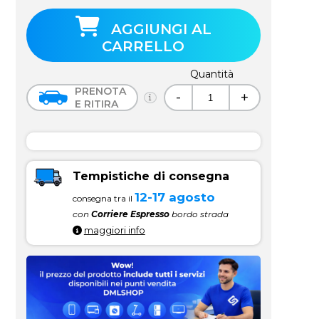
AGGIUNGI AL
CARRELLO
Quantità
PRENOTA
-
+
E RITIRA
Tempistiche di consegna
12-17 agosto
consegna tra il
con
Corriere Espresso
bordo strada
maggiori info