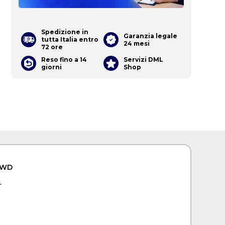
Spedizione in
Garanzia legale
tutta Italia entro
24 mesi
72 ore
Reso fino a 14
Servizi DML
giorni
Shop
8WD
da Nero