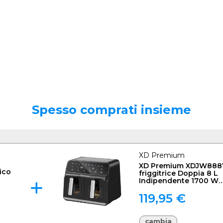
Spesso comprati insieme
XD Premium
XD Premium XDJW88
ico
friggitrice Doppia 8 L
Indipendente 1700 W
Friggitrice ad aria cal
119,95 €
cambia