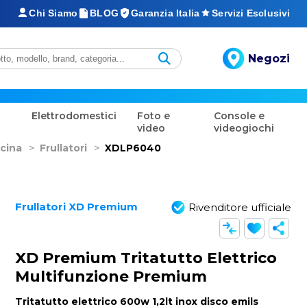
Chi Siamo
BLOG
Garanzia Italia
Servizi Esclusivi
Negozi
Elettrodomestici
Foto e
Console e
video
videogiochi
cina
>
Frullatori
>
XDLP6040
Frullatori XD Premium
Rivenditore ufficiale
XD Premium Tritatutto Elettrico
Multifunzione Premium
Tritatutto elettrico 600w 1,2lt inox disco emils