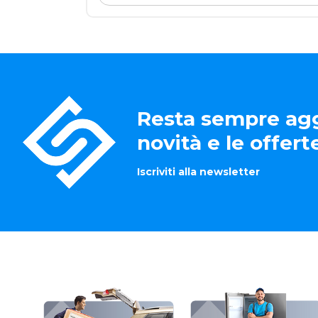
Resta sempre agg
novità e le offer
Iscriviti alla newsletter