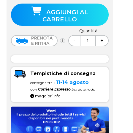
AGGIUNGI AL
CARRELLO
Quantità
PRENOTA
-
+
E RITIRA
Tempistiche di consegna
11-14 agosto
consegna tra il
con
Corriere Espresso
bordo strada
maggiori info