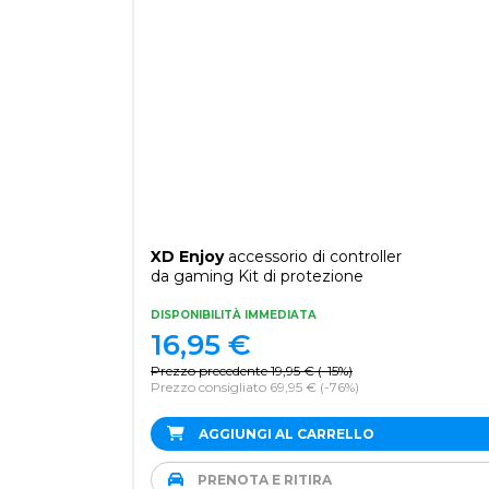
XD Enjoy
accessorio di controller
da gaming Kit di protezione
DISPONIBILITÀ IMMEDIATA
16,95
€
Prezzo precedente
19,95
€
(
-15%
)
Prezzo consigliato 69,95 €
(-76%)
AGGIUNGI AL CARRELLO
PRENOTA E RITIRA