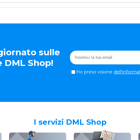
iornato sulle
te DML Shop!
Ho preso visione
dell'informa
I servizi DML Shop