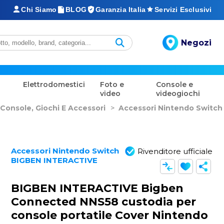
Chi Siamo
BLOG
Garanzia Italia
Servizi Esclusivi
Negozi
Elettrodomestici
Foto e
Console e
video
videogiochi
Console, Giochi E Accessori
>
Accessori Nintendo Switch
Accessori Nintendo Switch
Rivenditore ufficiale
BIGBEN INTERACTIVE
BIGBEN INTERACTIVE Bigben
Connected NNS58 custodia per
console portatile Cover Nintendo