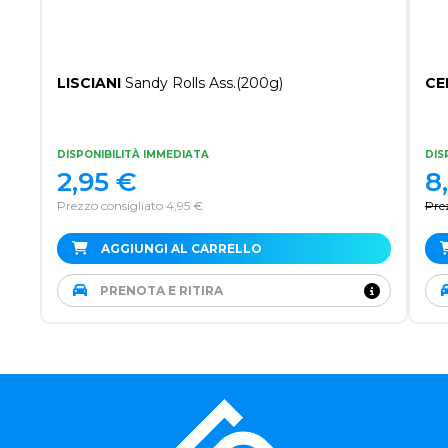
LISCIANI
Sandy Rolls Ass.(200g)
CE
DISPONIBILITÀ IMMEDIATA
DIS
2,95
€
8
Prezzo consigliato 4,95 €
Pre
AGGIUNGI AL CARRELLO
PRENOTA E RITIRA