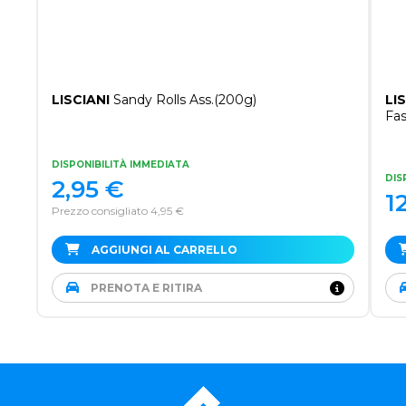
LISCIANI
Sandy Rolls Ass.(200g)
LI
Fas
DISPONIBILITÀ IMMEDIATA
DIS
2,95
€
1
Prezzo consigliato 4,95 €
AGGIUNGI AL CARRELLO
PRENOTA E RITIRA