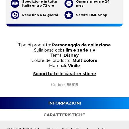
Spedizione in tutta
Garanzia legale 24
Italia entro 72 ore
mesi
Reso fino a 14 giorni
Servizi DML Shop
Tipo di prodotto:
Personaggio da collezione
Sulla base dei:
Film e serie TV
Tema:
Disney
Colore del prodotto:
Multicolore
Materiali:
Vinile
Scopri tutte le caratteristiche
Codice:
55615
INFORMAZIONI
CARATTERISTICHE