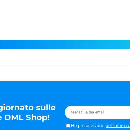
iornato sulle
te DML Shop!
Ho preso visione
dell'informa