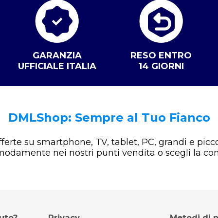
GARANZIA
RESO ENTRO
UFFICIALE ITALIA
14 GIORNI
DMLShop: Sempre al Tuo Fianco
offerte su smartphone, TV, tablet, PC, grandi e picco
omodamente nei nostri punti vendita o scegli la co
iuto?
Privacy
Metodi di