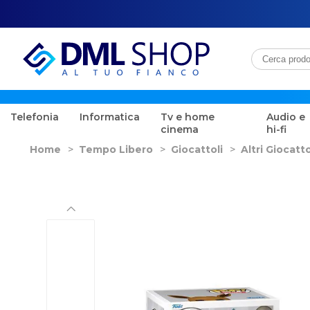
Telefonia
Informatica
Tv e home
Audio e
cinema
hi-fi
Home
>
Tempo Libero
>
Giocattoli
>
Altri Giocatto