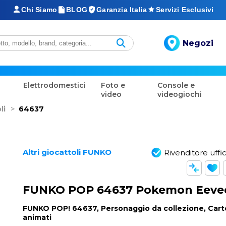
Chi Siamo
BLOG
Garanzia Italia
Servizi Esclusivi
Negozi
Elettrodomestici
Foto e
Console e
video
videogiochi
li
>
64637
Altri giocattoli FUNKO
Rivenditore uffic
FUNKO POP 64637 Pokemon Eeve
FUNKO POP! 64637, Personaggio da collezione, Cart
animati