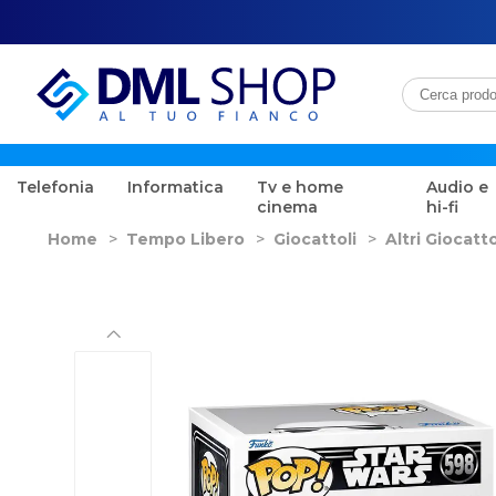
Telefonia
Informatica
Tv e home
Audio e
cinema
hi-fi
Home
>
Tempo Libero
>
Giocattoli
>
Altri Giocatto