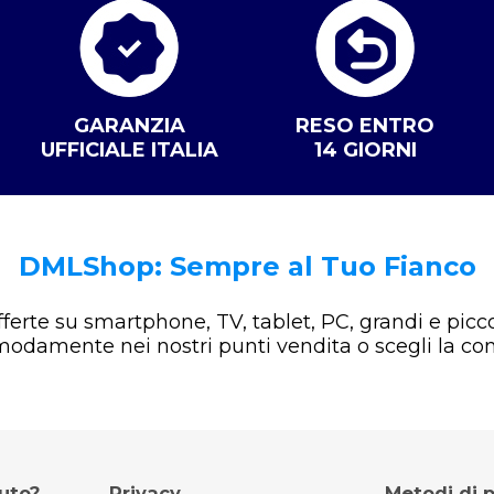
GARANZIA
RESO ENTRO
UFFICIALE ITALIA
14 GIORNI
DMLShop: Sempre al Tuo Fianco
offerte su smartphone, TV, tablet, PC, grandi e picco
omodamente nei nostri punti vendita o scegli la co
iuto?
Privacy
Metodi di