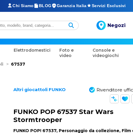
Chi Siamo
BLOG
Garanzia Italia
Servizi Esclusivi
Negozi
Elettrodomestici
Foto e
Console e
video
videogiochi
li
>
67537
Altri giocattoli FUNKO
Rivenditore uffic
FUNKO POP 67537 Star Wars
Stormtrooper
FUNKO POP! 67537, Personaggio da collezione, Film 