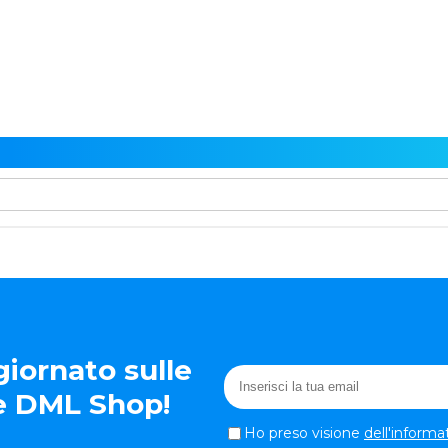
iornato sulle
te DML Shop!
Ho preso visione
dell'informa