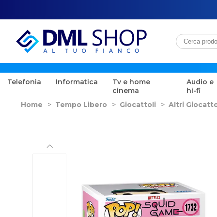
Telefonia
Informatica
Tv e home
Audio e
cinema
hi-fi
Home
>
Tempo Libero
>
Giocattoli
>
Altri Giocatto