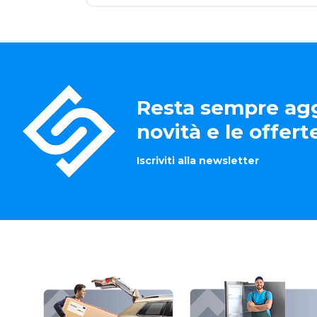
Resta sempre agg
novità e le offer
Iscriviti alla newsletter