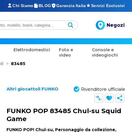
Chi Siamo
BLOG
Garanzia Italia
Servizi Esclusivi
Negozi
Elettrodomestici
Foto e
Console e
video
videogiochi
li
>
83485
Altri giocattoli FUNKO
Rivenditore ufficiale
FUNKO POP 83485 Chul-su Squid
Game
FUNKO POP! Chul-su, Personaggio da collezione,