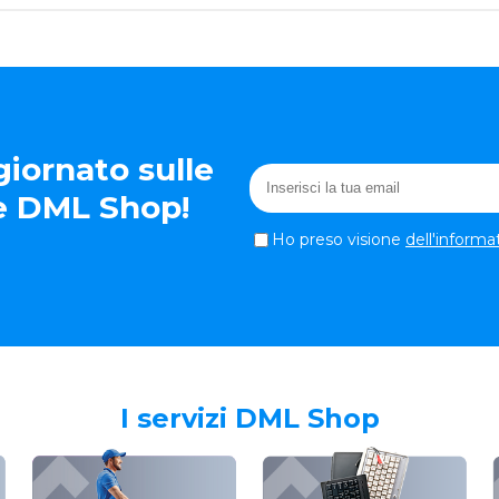
iornato sulle
te DML Shop!
Ho preso visione
dell'informa
I servizi DML Shop