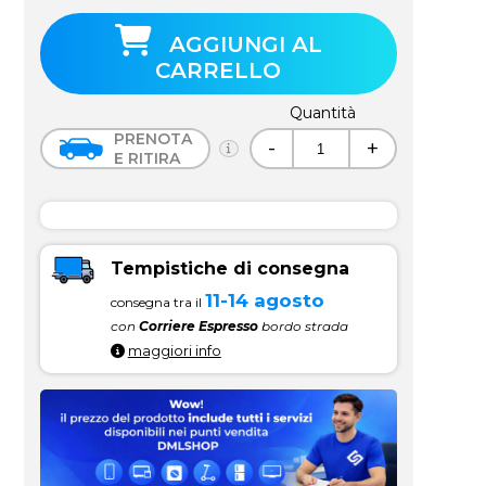
AGGIUNGI AL
CARRELLO
Quantità
PRENOTA
-
+
E RITIRA
Tempistiche di consegna
11-14 agosto
consegna tra il
con
Corriere Espresso
bordo strada
maggiori info