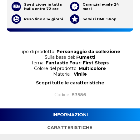
Spedizione in tutta
Garanzia legale 24
Italia entro 72 ore
mesi
Reso fino a 14 giorni
Servizi DML Shop
Tipo di prodotto:
Personaggio da collezione
Sulla base dei:
Fumetti
Tema:
Fantastic Four: First Steps
Colore del prodotto:
Multicolore
Materiali:
Vinile
Scopri tutte le caratteristiche
Codice:
83586
INFORMAZIONI
CARATTERISTICHE