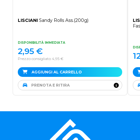
LISCIANI
Sandy Rolls Ass.(200g)
LI
Fas
DISPONIBILITÀ IMMEDIATA
DIS
2,95
€
1
Prezzo consigliato 4,95 €
AGGIUNGI AL CARRELLO
PRENOTA E RITIRA