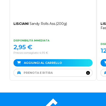
LISCIANI
Sandy Rolls Ass.(200g)
LI
Fas
DISPONIBILITÀ IMMEDIATA
DIS
2,95
€
1
Prezzo consigliato 4,95 €
AGGIUNGI AL CARRELLO
PRENOTA E RITIRA