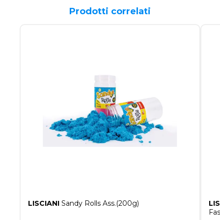
Prodotti correlati
LISCIANI
Sandy Rolls Ass.(200g)
LI
Fas