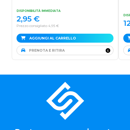
DISPONIBILITÀ IMMEDIATA
DIS
2,95
€
1
Prezzo consigliato 4,95 €
AGGIUNGI AL CARRELLO
PRENOTA E RITIRA