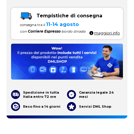
Tempistiche di consegna
11-14 agosto
consegna tra il
con
Corriere Espresso
bordo strada
maggiori info
Spedizione in tutta
Garanzia legale 24
Italia entro 72 ore
mesi
Reso fino a 14 giorni
Servizi DML Shop