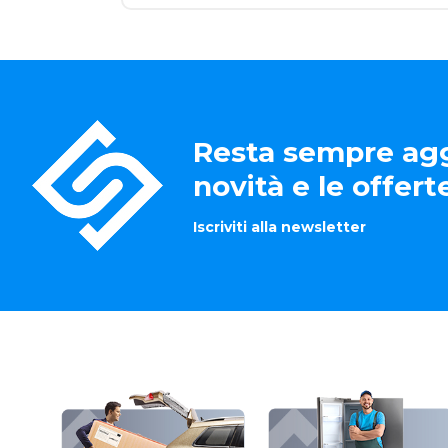
Resta sempre agg
novità e le offer
Iscriviti alla newsletter