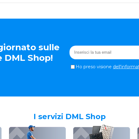
iornato sulle
te DML Shop!
Ho preso visione
dell'informa
I servizi DML Shop