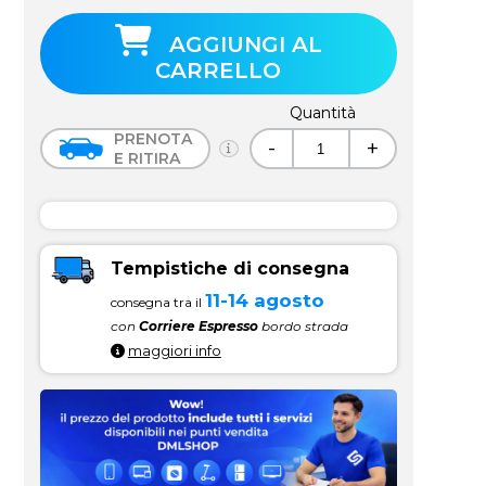
AGGIUNGI AL
CARRELLO
Quantità
PRENOTA
-
+
E RITIRA
Tempistiche di consegna
11-14 agosto
consegna tra il
con
Corriere Espresso
bordo strada
maggiori info