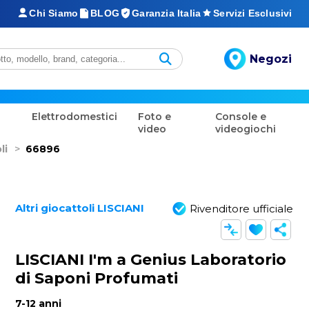
Chi Siamo
BLOG
Garanzia Italia
Servizi Esclusivi
Negozi
Elettrodomestici
Foto e
Console e
video
videogiochi
li
>
66896
Altri giocattoli LISCIANI
Rivenditore ufficiale
LISCIANI I'm a Genius Laboratorio
di Saponi Profumati
7-12 anni