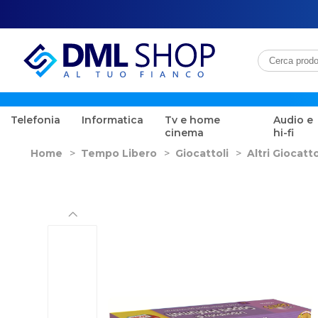
Telefonia
Informatica
Tv e home
Audio e
cinema
hi-fi
Home
>
Tempo Libero
>
Giocattoli
>
Altri Giocatto