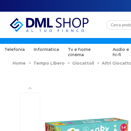
Telefonia
Informatica
Tv e home
Audio e
cinema
hi-fi
Home
>
Tempo Libero
>
Giocattoli
>
Altri Giocatto