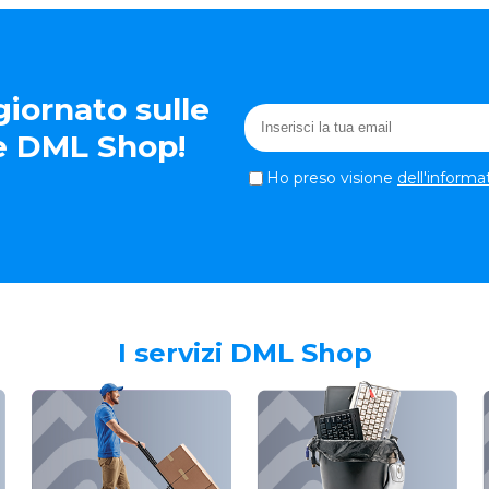
iornato sulle
te DML Shop!
Ho preso visione
dell'informa
I servizi DML Shop