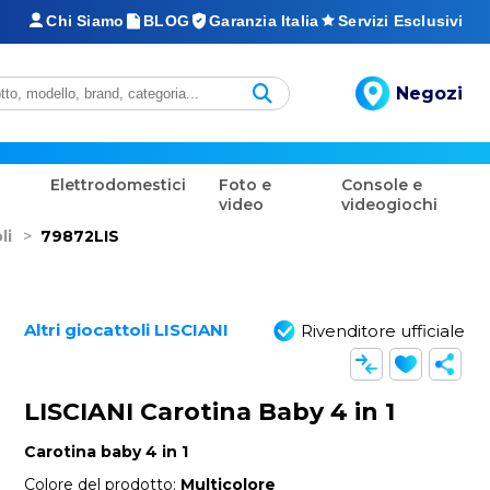
Chi Siamo
BLOG
Garanzia Italia
Servizi Esclusivi
Negozi
Elettrodomestici
Foto e
Console e
video
videogiochi
li
>
79872LIS
Altri giocattoli LISCIANI
Rivenditore ufficiale
LISCIANI Carotina Baby 4 in 1
Carotina baby 4 in 1
Colore del prodotto:
Multicolore