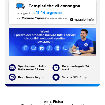
Tempistiche di consegna
11-14 agosto
consegna tra il
con
Corriere Espresso
bordo strada
maggiori info
Spedizione in tutta
Garanzia legale 24
Italia entro 72 ore
mesi
Reso fino a 14 giorni
Servizi DML Shop
Tema:
Fisica