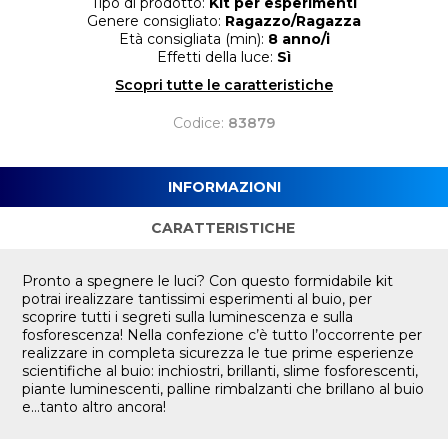
Tipo di prodotto:
Kit per esperimenti
Genere consigliato:
Ragazzo/Ragazza
Età consigliata (min):
8 anno/i
Effetti della luce:
Sì
Scopri tutte le caratteristiche
Codice:
83879
INFORMAZIONI
CARATTERISTICHE
Pronto a spegnere le luci? Con questo formidabile kit
potrai irealizzare tantissimi esperimenti al buio, per
scoprire tutti i segreti sulla luminescenza e sulla
fosforescenza! Nella confezione c’è tutto l’occorrente per
realizzare in completa sicurezza le tue prime esperienze
scientifiche al buio: inchiostri, brillanti, slime fosforescenti,
piante luminescenti, palline rimbalzanti che brillano al buio
e…tanto altro ancora!