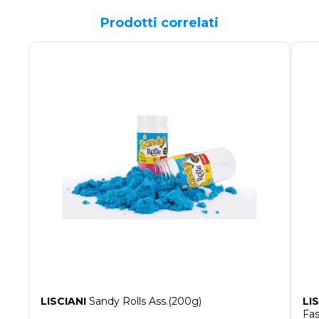
Prodotti correlati
LISCIANI
Sandy Rolls Ass.(200g)
LI
Fas