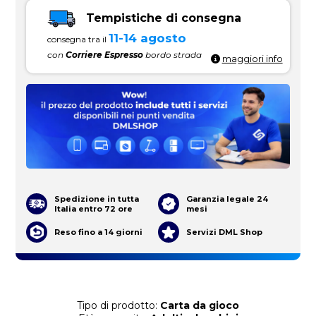
Tempistiche di consegna
11-14 agosto
consegna tra il
con
Corriere Espresso
bordo strada
maggiori info
Spedizione in tutta
Garanzia legale 24
Italia entro 72 ore
mesi
Reso fino a 14 giorni
Servizi DML Shop
Tipo di prodotto:
Carta da gioco