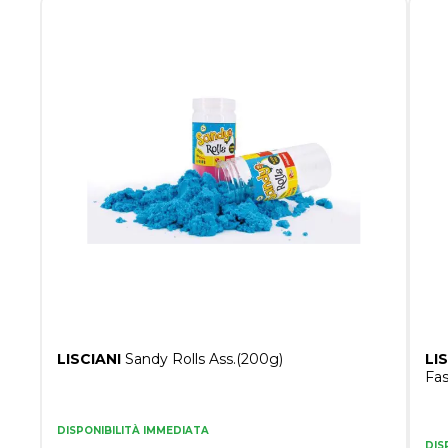
LISCIANI
Sandy Rolls Ass.(200g)
LI
Fas
DISPONIBILITÀ IMMEDIATA
DIS