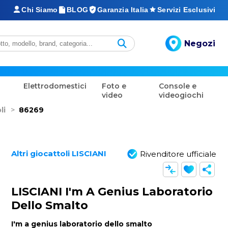
Chi Siamo
BLOG
Garanzia Italia
Servizi Esclusivi
Negozi
Elettrodomestici
Foto e
Console e
video
videogiochi
li
>
86269
Altri giocattoli LISCIANI
Rivenditore ufficiale
LISCIANI I'm A Genius Laboratorio
Dello Smalto
I'm a genius laboratorio dello smalto