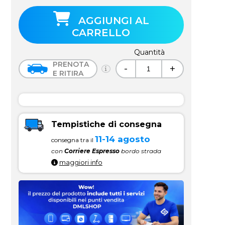
AGGIUNGI AL
CARRELLO
Quantità
PRENOTA
-
+
E RITIRA
Tempistiche di consegna
11-14 agosto
consegna tra il
con
Corriere Espresso
bordo strada
maggiori info