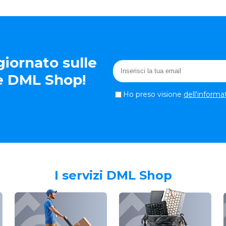
iornato sulle
te DML Shop!
Ho preso visione
dell'informa
I servizi DML Shop