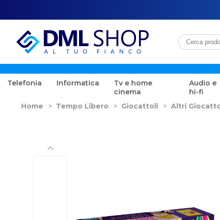
Telefonia
Informatica
Tv e home
Audio e
cinema
hi-fi
Home
>
Tempo Libero
>
Giocattoli
>
Altri Giocatto