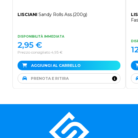
LISCIANI
Sandy Rolls Ass.(200g)
LI
Fas
DISPONIBILITÀ IMMEDIATA
DIS
2,95
€
1
Prezzo consigliato 4,95 €
AGGIUNGI AL CARRELLO
PRENOTA E RITIRA