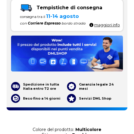
Tempistiche di consegna
11-14 agosto
consegna tra il
con
Corriere Espresso
bordo strada
maggiori info
Spedizione in tutta
Garanzia legale 24
Italia entro 72 ore
mesi
Reso fino a 14 giorni
Servizi DML Shop
Colore del prodotto:
Multicolore