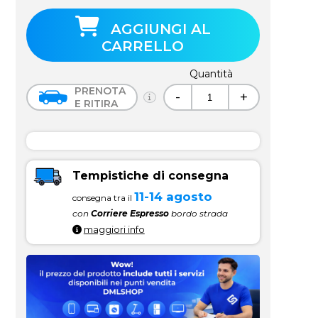
AGGIUNGI AL
CARRELLO
Quantità
PRENOTA
-
+
E RITIRA
Tempistiche di consegna
11-14 agosto
consegna tra il
con
Corriere Espresso
bordo strada
maggiori info