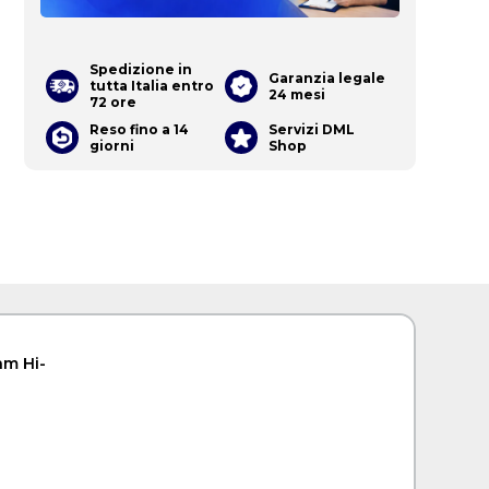
Spedizione in
Garanzia legale
tutta Italia entro
24 mesi
72 ore
Reso fino a 14
Servizi DML
giorni
Shop
am Hi-