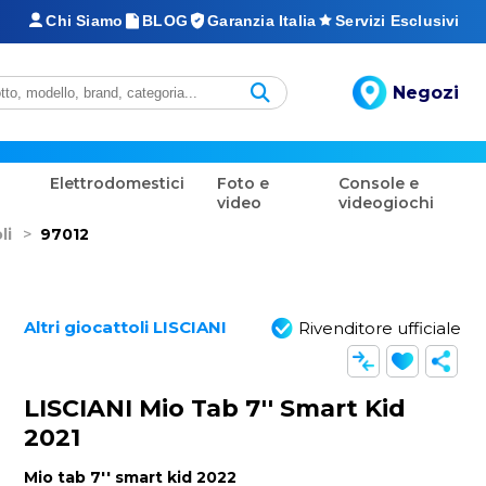
Chi Siamo
BLOG
Garanzia Italia
Servizi Esclusivi
Negozi
Elettrodomestici
Foto e
Console e
video
videogiochi
li
>
97012
Altri giocattoli LISCIANI
Rivenditore ufficiale
LISCIANI Mio Tab 7'' Smart Kid
2021
Mio tab 7'' smart kid 2022