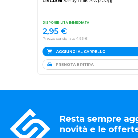
LISCIANI
Sandy Rolls Ass.(200g)
DISPONIBILITÀ IMMEDIATA
2,95
€
Prezzo consigliato 4,95 €
AGGIUNGI AL CARRELLO
PRENOTA E RITIRA
Resta sempre agg
novità e le offer