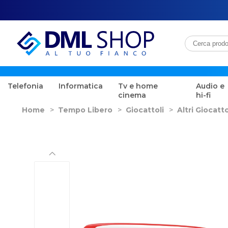
Telefonia
Informatica
Tv e home
Audio e
cinema
hi-fi
Home
>
Tempo Libero
>
Giocattoli
>
Altri Giocatto