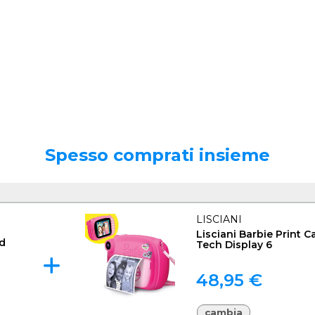
Spesso comprati insieme
LISCIANI
Lisciani Barbie Print C
id
Tech Display 6
48,95 €
cambia