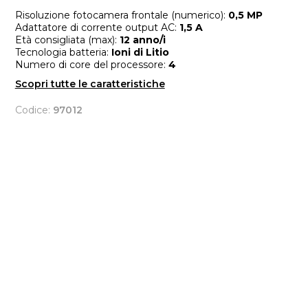
Risoluzione fotocamera frontale (numerico):
0,5 MP
Adattatore di corrente output AC:
1,5 A
Età consigliata (max):
12 anno/i
Tecnologia batteria:
Ioni di Litio
Numero di core del processore:
4
Scopri tutte le caratteristiche
Codice:
97012