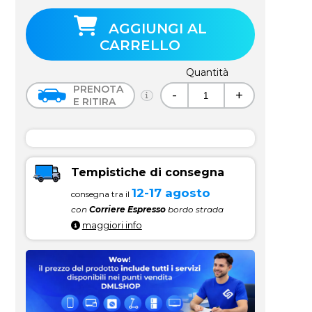
AGGIUNGI AL
CARRELLO
Quantità
PRENOTA
-
+
E RITIRA
Tempistiche di consegna
12-17 agosto
consegna tra il
con
Corriere Espresso
bordo strada
maggiori info