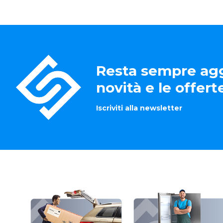
Resta sempre agg
novità e le offer
Iscriviti alla newsletter