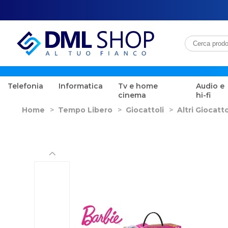
Telefonia
Informatica
Tv e home
Audio e
cinema
hi-fi
Home
>
Tempo Libero
>
Giocattoli
>
Altri Giocatto