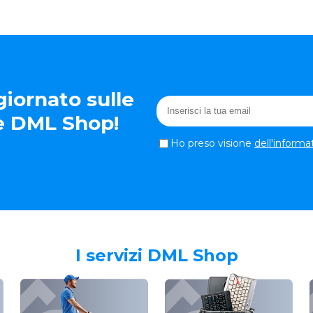
iornato sulle
te DML Shop!
Ho preso visione
dell'informa
I servizi DML Shop