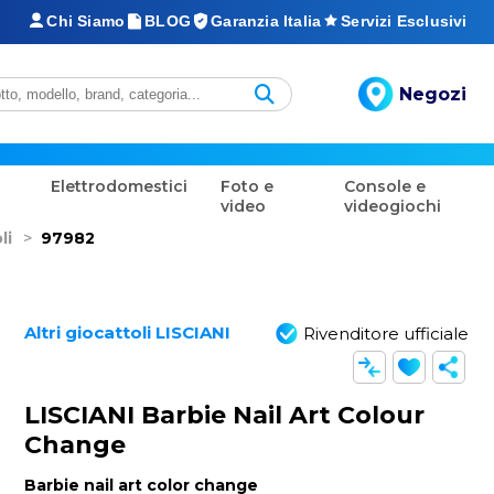
Chi Siamo
BLOG
Garanzia Italia
Servizi Esclusivi
Negozi
Elettrodomestici
Foto e
Console e
video
videogiochi
li
>
97982
Altri giocattoli LISCIANI
Rivenditore ufficiale
LISCIANI Barbie Nail Art Colour
Change
Barbie nail art color change