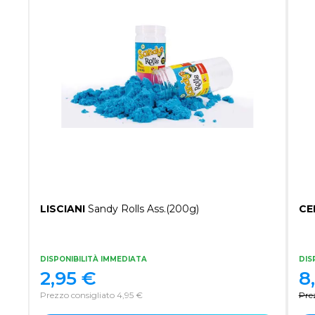
LISCIANI
Sandy Rolls Ass.(200g)
CE
DISPONIBILITÀ IMMEDIATA
DIS
2,95
€
8
Prezzo consigliato 4,95 €
Pre