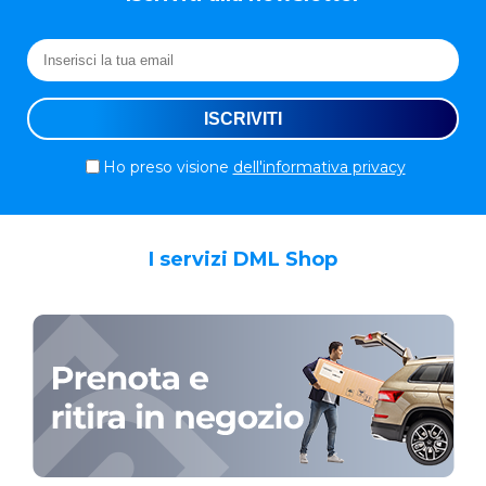
Ho preso visione
dell'informativa privacy
I servizi DML Shop