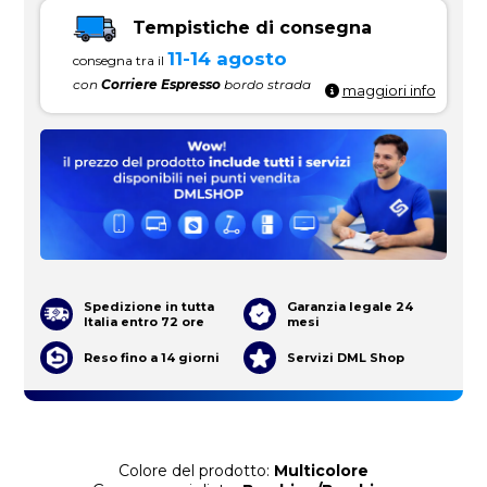
Tempistiche di consegna
11-14 agosto
consegna tra il
con
Corriere Espresso
bordo strada
maggiori info
Spedizione in tutta
Garanzia legale 24
Italia entro 72 ore
mesi
Reso fino a 14 giorni
Servizi DML Shop
Colore del prodotto:
Multicolore