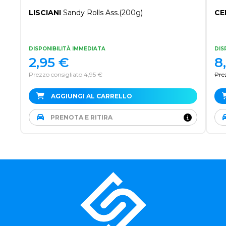
LISCIANI
Sandy Rolls Ass.(200g)
CE
DISPONIBILITÀ IMMEDIATA
DIS
2,95
€
8
Prezzo consigliato 4,95 €
Pre
AGGIUNGI AL CARRELLO
PRENOTA E RITIRA