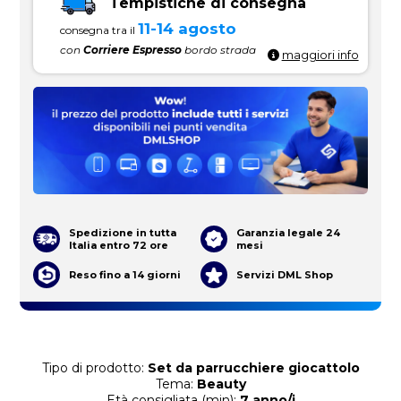
Tempistiche di consegna
11-14 agosto
consegna tra il
con
Corriere Espresso
bordo strada
maggiori info
Spedizione in tutta
Garanzia legale 24
Italia entro 72 ore
mesi
Reso fino a 14 giorni
Servizi DML Shop
Tipo di prodotto:
Set da parrucchiere giocattolo
Tema:
Beauty
Età consigliata (min):
7 anno/i