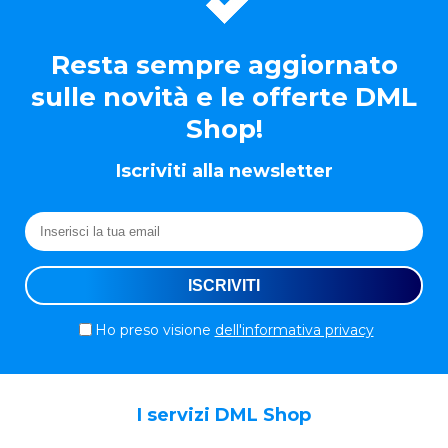
Resta sempre aggiornato
sulle novità e le offerte DML
Shop!
Iscriviti alla newsletter
Ho preso visione
dell'informativa privacy
I servizi DML Shop