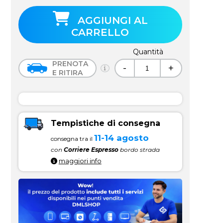
AGGIUNGI AL
CARRELLO
Quantità
PRENOTA
-
+
E RITIRA
Tempistiche di consegna
11-14 agosto
consegna tra il
con
Corriere Espresso
bordo strada
maggiori info