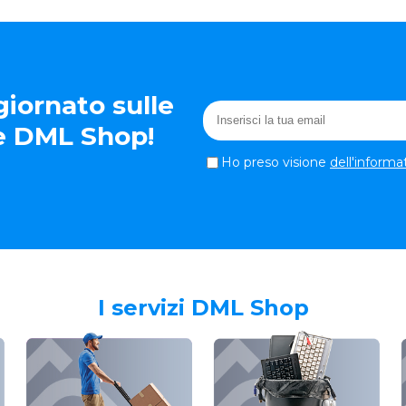
iornato sulle
te DML Shop!
Ho preso visione
dell'informa
I servizi DML Shop