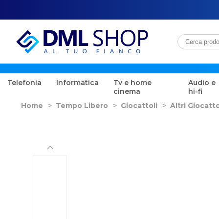
Telefonia
Informatica
Tv e home
Audio e
cinema
hi-fi
Home
>
Tempo Libero
>
Giocattoli
>
Altri Giocatto