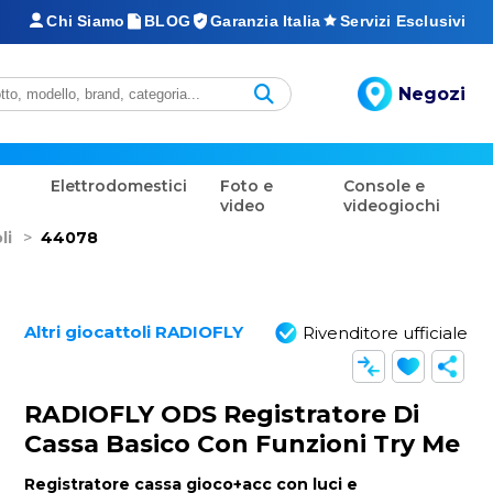
Chi Siamo
BLOG
Garanzia Italia
Servizi Esclusivi
Negozi
Elettrodomestici
Foto e
Console e
video
videogiochi
li
>
44078
Altri giocattoli RADIOFLY
Rivenditore ufficiale
RADIOFLY ODS Registratore Di
Cassa Basico Con Funzioni Try Me
Registratore cassa gioco+acc con luci e