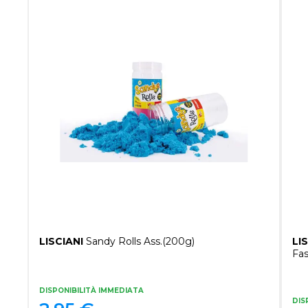
LISCIANI
Sandy Rolls Ass.(200g)
LI
Fas
DISPONIBILITÀ IMMEDIATA
DIS