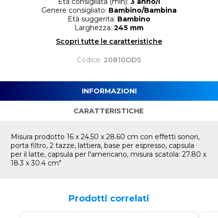
Età consigliata (min):
3 anno/i
Genere consigliato:
Bambino/Bambina
Età suggerita:
Bambino
Larghezza:
245 mm
Scopri tutte le caratteristiche
Codice:
20810ODS
INFORMAZIONI
CARATTERISTICHE
Misura prodotto 16 x 24.50 x 28.60 cm con effetti sonori,
porta filtro, 2 tazze, lattiera, base per espresso, capsula
per il latte, capsula per l'americano, misura scatola: 27.80 x
18.3 x 30.4 cm"
Prodotti correlati