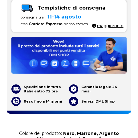
Tempistiche di consegna
11-14 agosto
consegna tra il
con
Corriere Espresso
bordo strada
maggiori info
Spedizione in tutta
Garanzia legale 24
Italia entro 72 ore
mesi
Reso fino a 14 giorni
Servizi DML Shop
Colore del prodotto:
Nero, Marrone, Argento