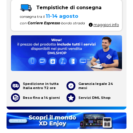
Tempistiche di consegna
11-14 agosto
consegna tra il
con
Corriere Espresso
bordo strada
maggiori info
Spedizione in tutta
Garanzia legale 24
Italia entro 72 ore
mesi
Reso fino a 14 giorni
Servizi DML Shop