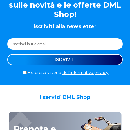
sulle novità e le offerte DML
Shop!
Iscriviti alla newsletter
Ho preso visione
dell'informativa privacy
I servizi DML Shop