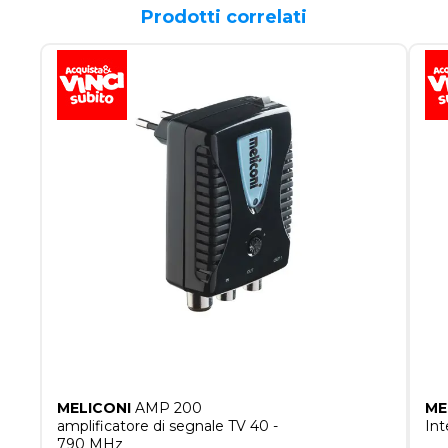
Prodotti correlati
MELICONI
AMP 200
ME
amplificatore di segnale TV 40 -
Int
790 MHz