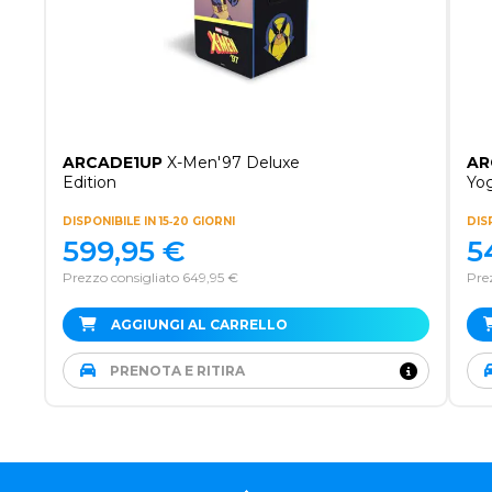
ARCADE1UP
X-Men'97 Deluxe
AR
Edition
Yog
DISPONIBILE IN 15‑20 GIORNI
DISP
599,95
€
5
Prezzo consigliato 649,95 €
Pre
AGGIUNGI AL CARRELLO
PRENOTA E RITIRA