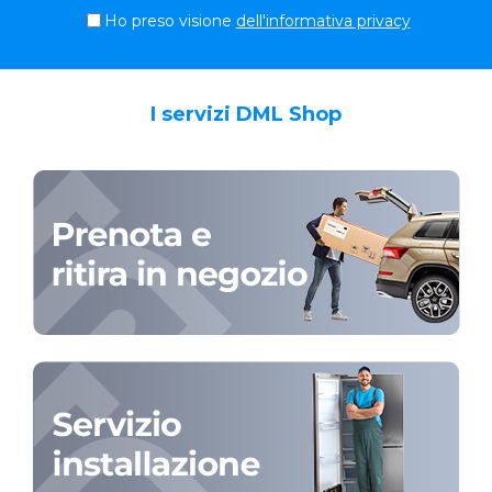
Ho preso visione
dell'informativa privacy
I servizi DML Shop