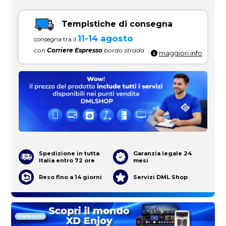
Tempistiche di consegna
11-14 agosto
consegna tra il
con
Corriere Espresso
bordo strada
maggiori info
Spedizione in tutta
Garanzia legale 24
Italia entro 72 ore
mesi
Reso fino a 14 giorni
Servizi DML Shop