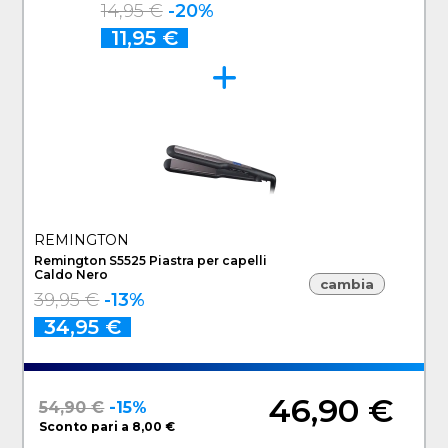
14,95 €
-20%
11,95 €
REMINGTON
Remington S5525 Piastra per capelli
Caldo Nero
cambia
39,95 €
-13%
34,95 €
46,90 €
54,90 €
-15%
Sconto pari a 8,00 €