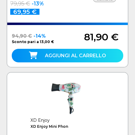
Ioni, Spazzole Rivestite In Ceramica E
79,95 €
-13%
Cheratina, Asciuga, Dona Volume, 8
Accessori, 1000 W
69,95 €
81,90 €
94,90 €
-14%
Sconto pari a 13,00 €
AGGIUNGI AL CARRELLO
XD Enjoy
XD Enjoy Mini Phon