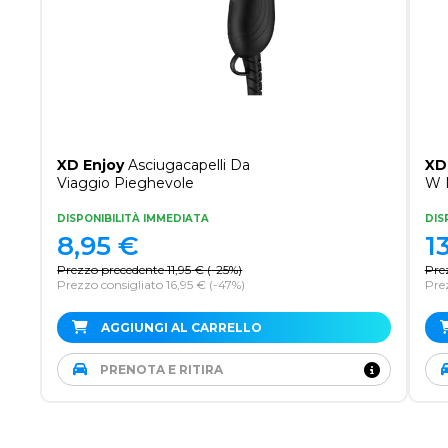
XD Enjoy
Asciugacapelli Da
XD
Viaggio Pieghevole
W 
DISPONIBILITÀ IMMEDIATA
DIS
8,95
€
1
Prezzo precedente
11,95
€
(
-25%
)
Pre
Prezzo consigliato 16,95 €
(-47%)
Pre
AGGIUNGI AL CARRELLO
PRENOTA E RITIRA