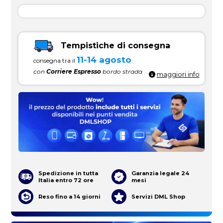
Tempistiche di consegna
11-14 agosto
consegna tra il
con
Corriere Espresso
bordo strada
maggiori info
Spedizione in tutta
Garanzia legale 24
Italia entro 72 ore
mesi
Reso fino a 14 giorni
Servizi DML Shop