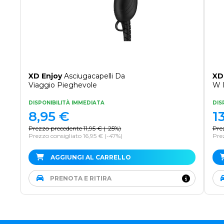
XD Enjoy
Asciugacapelli Da
XD
Viaggio Pieghevole
W 
DISPONIBILITÀ IMMEDIATA
DIS
8,95
€
1
Prezzo precedente
11,95
€
(
-25%
)
Pre
Prezzo consigliato 16,95 €
(-47%)
Pre
AGGIUNGI AL CARRELLO
PRENOTA E RITIRA