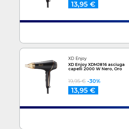
13,95 €
XD Enjoy
XD Enjoy XDMJ816 asciuga
capelli 2000 W Nero, Oro
19,95 €
-30%
13,95 €