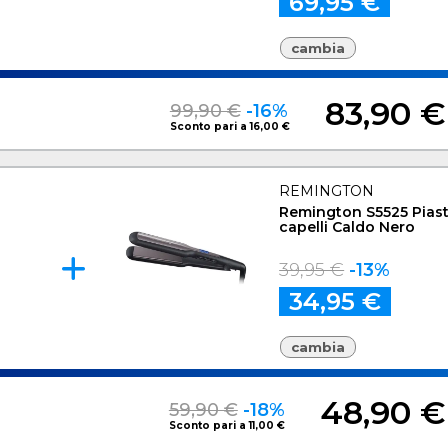
69,95 €
cambia
83,90 €
99,90 €
-16%
Sconto pari a 16,00 €
REMINGTON
Remington S5525 Piast
capelli Caldo Nero
39,95 €
-13%
34,95 €
cambia
48,90 €
59,90 €
-18%
Sconto pari a 11,00 €