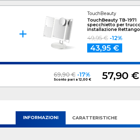
TouchBeauty
TouchBeauty TB-1971
specchietto per trucco
installazione Rettango
Bianco
49,95 €
-12%
43,95 €
57,90 €
69,90 €
-17%
Sconto pari a 12,00 €
INFORMAZIONI
CARATTERISTICHE