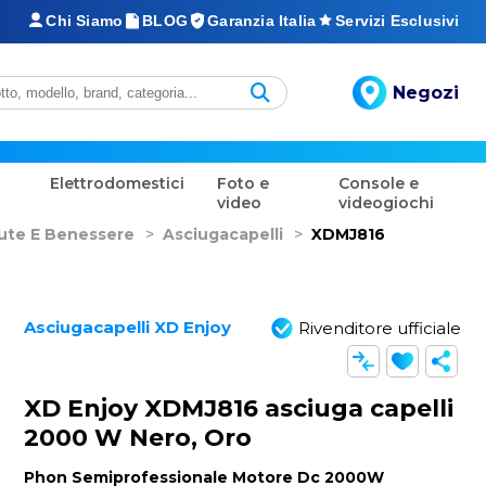
Chi Siamo
BLOG
Garanzia Italia
Servizi Esclusivi
Negozi
Elettrodomestici
Foto e
Console e
video
videogiochi
lute E Benessere
>
Asciugacapelli
>
XDMJ816
Asciugacapelli XD Enjoy
Rivenditore ufficiale
XD Enjoy XDMJ816 asciuga capelli
2000 W Nero, Oro
Phon Semiprofessionale Motore Dc 2000W