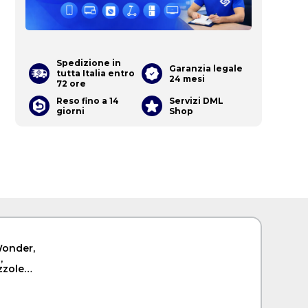
Spedizione in
Garanzia legale
tutta Italia entro
24 mesi
72 ore
Reso fino a 14
Servizi DML
giorni
Shop
Wonder,
,
zzole
ona
1000 W