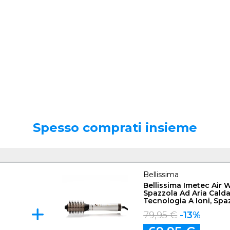
Spesso comprati insieme
Bellissima
Bellissima Imetec Air 
Spazzola Ad Aria Calda
Tecnologia A Ioni, Spa
Rivestite In Ceramica E
79,95 €
-13%
Cheratina, Asciuga, D
Volume, 8 Accessori, 