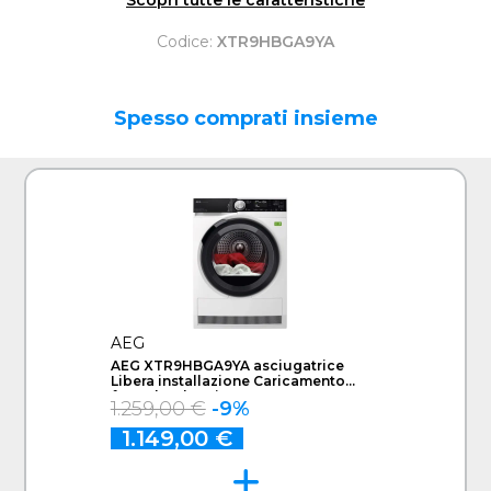
Scopri tutte le caratteristiche
Codice:
XTR9HBGA9YA
Spesso comprati insieme
AEG
AEG XTR9HBGA9YA asciugatrice
Libera installazione Caricamento
frontale 9 kg Bianco
1.259,00 €
-9%
1.149,00 €