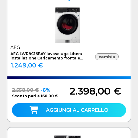
AEG
AEG LWR9C16BAY lavasciuga Libera
cambia
installazione Caricamento frontale
Bianco B
1.249,00 €
2.398,00 €
2.558,00 €
-6%
Sconto pari a 160,00 €
AGGIUNGI AL CARRELLO