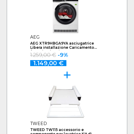
AEG
AEG XTR9HBGA9YA asciugatrice
Libera installazione Caricamento
frontale 9 kg Bianco
1.259,00 €
-9%
1.149,00 €
TWEED
TWEED TW115 accessorio e
componente per lavatrice Kit di