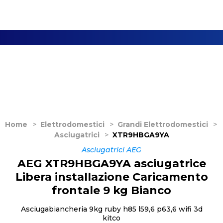
Home
>
Elettrodomestici
>
Grandi Elettrodomestici
>
Asciugatrici
>
XTR9HBGA9YA
Asciugatrici AEG
AEG XTR9HBGA9YA asciugatrice
Libera installazione Caricamento
frontale 9 kg Bianco
Asciugabiancheria 9kg ruby h85 l59,6 p63,6 wifi 3d
kitco