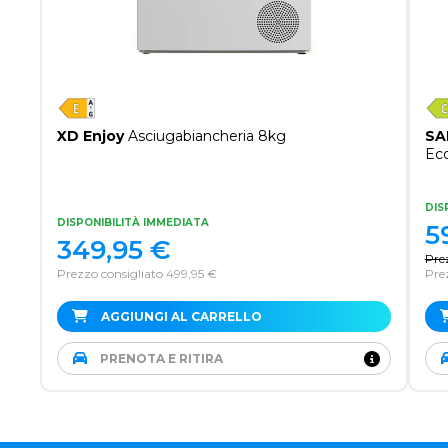
XD Enjoy
Asciugabiancheria 8kg
SA
Ec
DIS
DISPONIBILITÀ IMMEDIATA
5
349,95
€
Pre
Prezzo consigliato 499,95 €
Pre
AGGIUNGI AL CARRELLO
PRENOTA E RITIRA