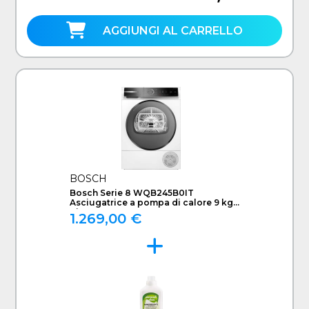
AGGIUNGI AL CARRELLO
BOSCH
Bosch Serie 8 WQB245B0IT
Asciugatrice a pompa di calore 9 kg
Bianco
1.269,00 €