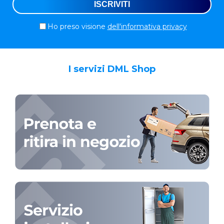
Ho preso visione
dell'informativa privacy
I servizi DML Shop