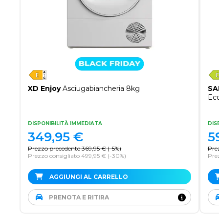
XD Enjoy
Asciugabiancheria 8kg
SA
Ec
DISPONIBILITÀ IMMEDIATA
DIS
349,95
€
5
Prezzo precedente
369,95
€
(
-5%
)
Pre
Prezzo consigliato 499,95 €
(-30%)
Pre
AGGIUNGI AL CARRELLO
PRENOTA E RITIRA