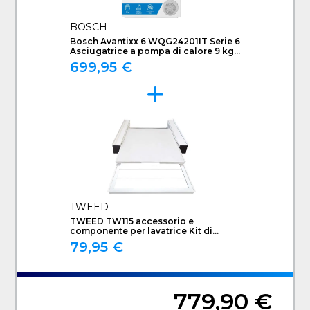
BOSCH
Bosch Avantixx 6 WQG24201IT Serie 6
Asciugatrice a pompa di calore 9 kg
Bianco
699,95 €
TWEED
TWEED TW115 accessorio e
componente per lavatrice Kit di
sovrapposizione
79,95 €
779,90 €