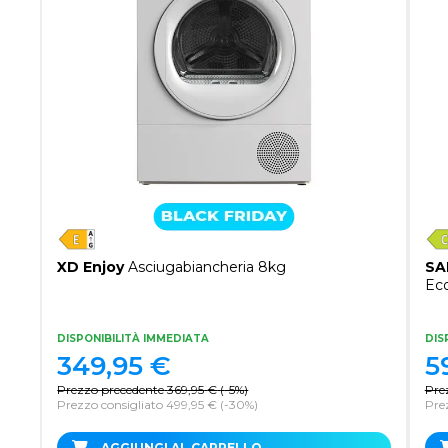
XD Enjoy
Asciugabiancheria 8kg
SA
Ec
DISPONIBILITÀ IMMEDIATA
DIS
349,95
€
5
Prezzo precedente
369,95
€
(
-5%
)
Pre
Prezzo consigliato 499,95 €
(-30%)
Pre
AGGIUNGI AL CARRELLO