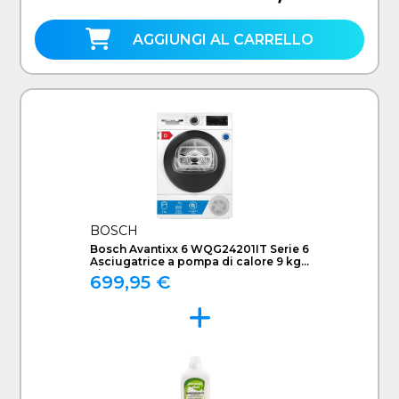
AGGIUNGI AL CARRELLO
BOSCH
Bosch Avantixx 6 WQG24201IT Serie 6
Asciugatrice a pompa di calore 9 kg
Bianco
699,95 €