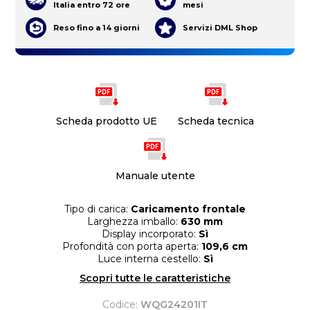
Italia entro 72 ore
mesi
Reso fino a 14 giorni
Servizi DML Shop
Scheda prodotto UE
Scheda tecnica
Manuale utente
Tipo di carica:
Caricamento frontale
Larghezza imballo:
630 mm
Display incorporato:
Sì
Profondità con porta aperta:
109,6 cm
Luce interna cestello:
Sì
Scopri tutte le caratteristiche
Codice:
WQG24201IT