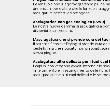
Le lenzuola non si aggroviglieranno più nell'
dimensioni per evitare che le lenzuola si aggro
asciugatura perfetti ed omogenei.
Asciugatrice con gas ecologico (R290)
La nostra nuova gamma di asciugatrici a pompa
disponibile sul mercato.
L'asciugatura che si prende cura dei tuoi
Il sistema SensitiveDrying si prende cura del t
cestello fa sì che il bucato non si appiattisc
senza pieghe.
Asciugatura ultra delicata per i tuoi capi 
I capi in lana vengono avvolti intorno allo sp
l'infeltrimento e il restringimento delle fibre
asciugare anche altri capi delicati e le scarpe