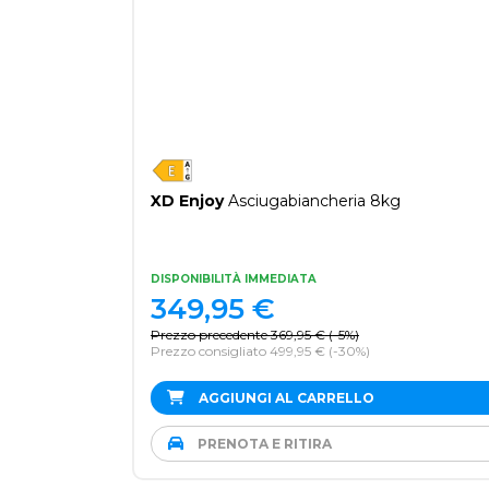
XD Enjoy
Asciugabiancheria 8kg
DISPONIBILITÀ IMMEDIATA
349,95
€
Prezzo precedente
369,95
€
(
-5%
)
Prezzo consigliato 499,95 €
(-30%)
AGGIUNGI AL CARRELLO
PRENOTA E RITIRA