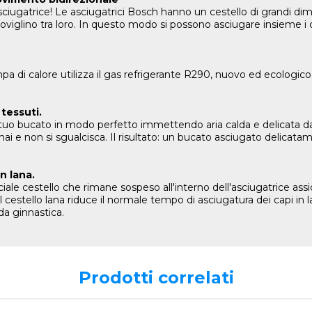
asciugatrice! Le asciugatrici Bosch hanno un cestello di grandi d
viglino tra loro. In questo modo si possono asciugare insieme i cap
 di calore utilizza il gas refrigerante R290, nuovo ed ecologico.
 tessuti.
uo bucato in modo perfetto immettendo aria calda e delicata da tutt
a mai e non si sgualcisca. Il risultato: un bucato asciugato delic
in lana.
eciale cestello che rimane sospeso all'interno dell'asciugatrice as
. Il cestello lana riduce il normale tempo di asciugatura dei capi i
 da ginnastica.
Prodotti correlati