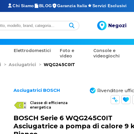
Chi Siamo
BLOG
Garanzia Italia
Servizi Esclusivi
Negozi
Elettrodomestici
Foto e
Console e
video
videogiochi
i
>
Asciugatrici
>
WQG245C0IT
Asciugatrici BOSCH
Rivenditore uffic
Classe di efficienza
energetica
BOSCH Serie 6 WQG245C0IT
Asciugatrice a pompa di calore 9 