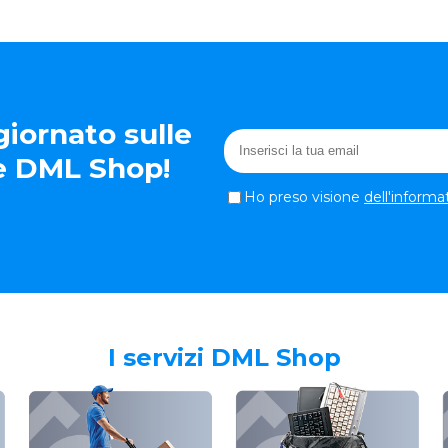
iornato sulle
te DML Shop!
Ho preso visione
dell'informa
I servizi DML Shop