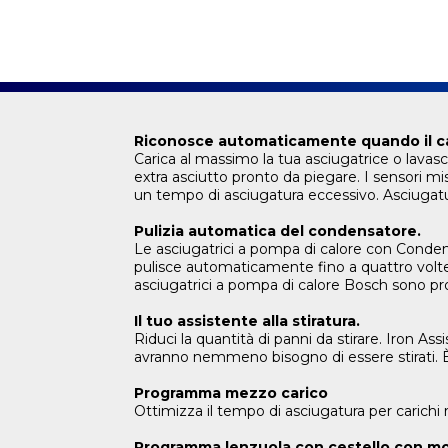
Riconosce automaticamente quando il cari
Carica al massimo la tua asciugatrice o lavasci
extra asciutto pronto da piegare. I sensori 
un tempo di asciugatura eccessivo. Asciugatu
Pulizia automatica del condensatore.
Le asciugatrici a pompa di calore con Conden
pulisce automaticamente fino a quattro volte
asciugatrici a pompa di calore Bosch sono pro
Il tuo assistente alla stiratura.
Riduci la quantità di panni da stirare. Iron As
avranno nemmeno bisogno di essere stirati. È 
Programma mezzo carico
Ottimizza il tempo di asciugatura per carichi r
Programma lenzuola con cestello con mo