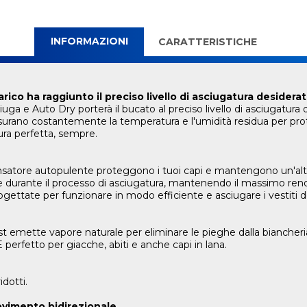
INFORMAZIONI
CARATTERISTICHE
co ha raggiunto il preciso livello di asciugatura desiderat
uga e Auto Dry porterà il bucato al preciso livello di asciugatura d
misurano costantemente la temperatura e l'umidità residua per pr
ra perfetta, sempre.
satore autopulente proteggono i tuoi capi e mantengono un'alta 
 durante il processo di asciugatura, mantenendo il massimo rend
gettate per funzionare in modo efficiente e asciugare i vestiti d
sist emette vapore naturale per eliminare le pieghe dalla biancheri
perfetto per giacche, abiti e anche capi in lana.
idotti.
vimento bidirezionale