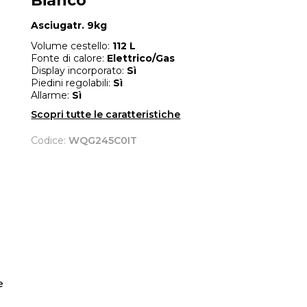
Bianco
Asciugatr. 9kg
Volume cestello:
112 L
Fonte di calore:
Elettrico/Gas
Display incorporato:
Sì
Piedini regolabili:
Sì
Allarme:
Sì
Scopri tutte le caratteristiche
Codice:
WQG245C0IT
e