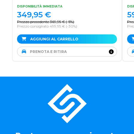
DISPONIBILITÀ IMMEDIATA
DIS
349,95
€
5
Prezzo precedente
369,95
€
(
-5%
)
Pre
Prezzo consigliato 499,95 €
(-30%)
Pre
AGGIUNGI AL CARRELLO
PRENOTA E RITIRA