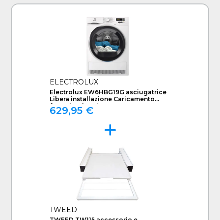
ELECTROLUX
Electrolux EW6HBG19G asciugatrice
Libera installazione Caricamento
frontale 9 kg Bianco
629,95 €
TWEED
TWEED TW115 accessorio e