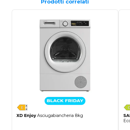
Prodotti correlati
XD Enjoy
Asciugabiancheria 8kg
SA
Ec