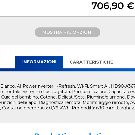
706,90 €
MOSTRA PIÙ OPZIONI
INFORMAZIONI
CARATTERISTICHE
A, Bianco, AI PowerInverter, I-Refresh, Wi-Fi, Smart AI, HD90-A3
to frontale, Sistema di asciugatura: Pompa di calore. Capacità ceste
Cura del bambino, Cotone, Delicati/Seta, Piumino/piumone, Downl
, Funzioni delle app: Diagnostica remota, Monitoraggio remoto, Av
Wh, Consumo energetico: 0,79 kWh. Profondità: 690 mm, Larghe