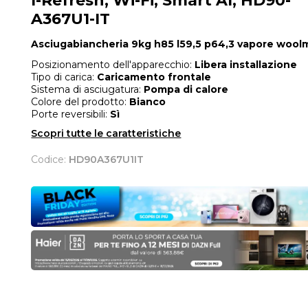
I-Refresh, Wi-Fi, Smart AI, HD90-
A367U1-IT
Asciugabiancheria 9kg h85 l59,5 p64,3 vapore wool
Posizionamento dell'apparecchio:
Libera installazione
Tipo di carica:
Caricamento frontale
Sistema di asciugatura:
Pompa di calore
Colore del prodotto:
Bianco
Porte reversibili:
Sì
Scopri tutte le caratteristiche
Codice:
HD90A367U1IT