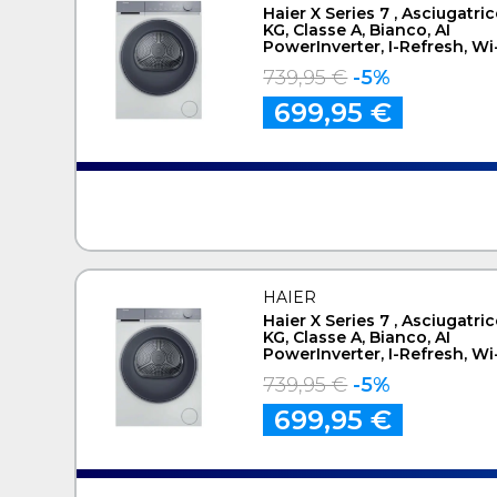
Haier X Series 7 , Asciugatric
KG, Classe A, Bianco, AI
PowerInverter, I-Refresh, Wi-
Smart AI, HD90-A367U1-IT
739,95 €
-5%
699,95 €
HAIER
Haier X Series 7 , Asciugatric
KG, Classe A, Bianco, AI
PowerInverter, I-Refresh, Wi-
Smart AI, HD90-A367U1-IT
739,95 €
-5%
699,95 €