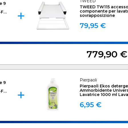
TWEED
e 9
TWEED TW115 accesso
componente per lavatri
Fi,
sovrapposizione
79,95 €
779,90 €
Pierpaoli
e 9
Pierpaoli Ekos deterg
Ammorbidente Univers
Fi,
Lavatrice 1000 ml Lav
6,95 €