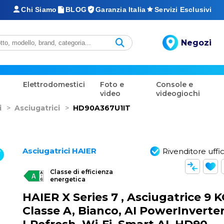
Chi Siamo
BLOG
Garanzia Italia
Servizi Esclusivi
Negozi
Elettrodomestici
Foto e
Console e
video
videogiochi
i
>
Asciugatrici
>
HD90A367U1IT
Asciugatrici HAIER
Rivenditore uffic
Classe di efficienza
energetica
HAIER X Series 7 , Asciugatrice 9 K
Classe A, Bianco, AI PowerInverter