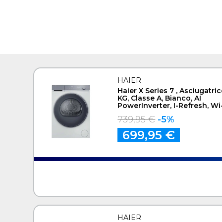
HAIER
Haier X Series 7 , Asciugatric
KG, Classe A, Bianco, AI
PowerInverter, I-Refresh, Wi-
Smart AI, HD90-A367U1-IT
739,95 €
-5%
699,95 €
HAIER