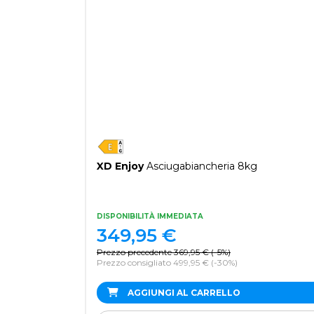
XD Enjoy
Asciugabiancheria 8kg
DISPONIBILITÀ IMMEDIATA
349,95
€
Prezzo precedente
369,95
€
(
-5%
)
Prezzo consigliato 499,95 €
(-30%)
AGGIUNGI AL CARRELLO