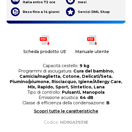
Italia entro 72 ore
mesi
Reso fino a 14 giorni
Servizi DML Shop
Scheda prodotto UE
Manuale utente
Capacità cestello:
9 kg
Programmi di asciugatura:
Cura del bambino,
Camicia/maglietta, Cotone, Delicati/Seta,
Piumino/piumone, Risciacquo, Igiene/Allergy Care,
Mix, Rapido, Sport, Sintetico, Lana
Tipo di controllo:
Pulsanti, Manopola
Emissione acustica:
64 dB
Classe di efficienza della condensazione:
B
Scopri tutte le caratteristiche
Codice:
HD90A3939E