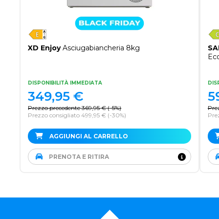
XD Enjoy
Asciugabiancheria 8kg
SA
Ec
DISPONIBILITÀ IMMEDIATA
DIS
349,95
€
5
Prezzo precedente
369,95
€
(
-5%
)
Pre
Prezzo consigliato 499,95 €
(-30%)
Pre
AGGIUNGI AL CARRELLO
PRENOTA E RITIRA