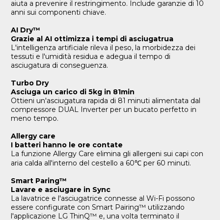
aiuta a prevenire il restringimento. Include garanzie di 10
anni sui componenti chiave.
AI Dry™
Grazie al AI ottimizza i tempi di asciugatrua
L'intelligenza artificiale rileva il peso, la morbidezza dei
tessuti e l'umidità residua e adegua il tempo di
asciugatura di conseguenza.
Turbo Dry
Asciuga un carico di 5kg in 81min
Ottieni un'asciugatura rapida di 81 minuti alimentata dal
compressore DUAL Inverter per un bucato perfetto in
meno tempo.
Allergy care
I batteri hanno le ore contate
La funzione Allergy Care elimina gli allergeni sui capi con
aria calda all'interno del cestello a 60℃ per 60 minuti.
Smart Paring™
Lavare e asciugare in Sync
La lavatrice e l'asciugatrice connesse al Wi-Fi possono
essere configurate con Smart Pairing™ utilizzando
l'applicazione LG ThinQ™ e, una volta terminato il