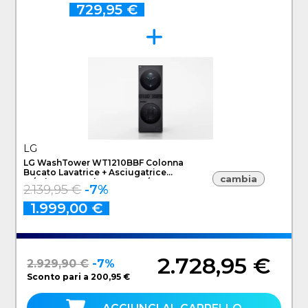
729,95 €
LG
LG WashTower WT1210BBF Colonna
Bucato Lavatrice + Asciugatrice
cambia
12/10kg AI DD, Classe A-10%/A+++,
2.139,95 €
-7%
Pannello unificato
1.999,00 €
2.728,95 €
2.929,90 €
-7%
Sconto pari a 200,95 €