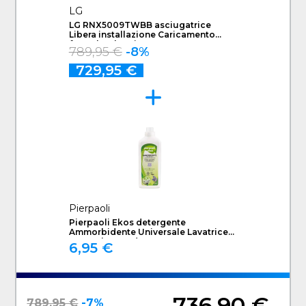
LG
LG RNX5009TWBB asciugatrice
Libera installazione Caricamento
frontale 9 kg Bianco
789,95 €
-8%
729,95 €
Pierpaoli
Pierpaoli Ekos detergente
Ammorbidente Universale Lavatrice
1000 ml Lavanda
6,95 €
736,90 €
789,95 €
-7%