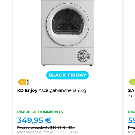
XD Enjoy
Asciugabiancheria 8kg
SA
Ec
DISPONIBILITÀ IMMEDIATA
DIS
349,95
€
5
Prezzo precedente
369,95
€
(
-5%
)
Pre
Prezzo consigliato 499,95 €
(-30%)
Pre