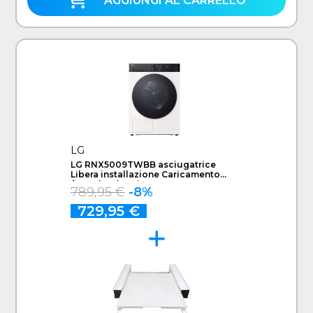
AGGIUNGI AL CARRELLO
LG
LG RNX5009TWBB asciugatrice
Libera installazione Caricamento
frontale 9 kg Bianco
789,95 €
-8%
729,95 €