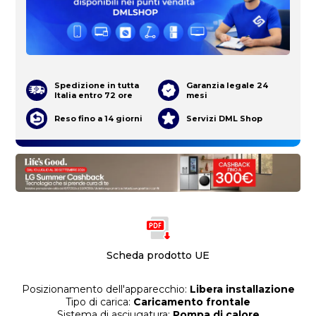
Spedizione in tutta
Garanzia legale 24
Italia entro 72 ore
mesi
Reso fino a 14 giorni
Servizi DML Shop
Scheda prodotto UE
Posizionamento dell'apparecchio:
Libera installazione
Tipo di carica:
Caricamento frontale
Sistema di asciugatura:
Pompa di calore