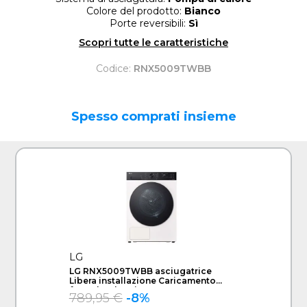
Colore del prodotto:
Bianco
Porte reversibili:
Sì
Scopri tutte le caratteristiche
Codice:
RNX5009TWBB
Spesso comprati insieme
LG
LG RNX5009TWBB asciugatrice
Libera installazione Caricamento
frontale 9 kg Bianco
789,95 €
-8%