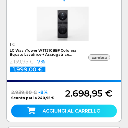
LG
LG WashTower WT1210BBF Colonna
Bucato Lavatrice + Asciugatrice
cambia
12/10kg AI DD, Classe A-10%/A+++,
2.139,95 €
-7%
Pannello unificato
1.999,00 €
2.698,95 €
2.939,90 €
-8%
Sconto pari a 240,95 €
AGGIUNGI AL CARRELLO