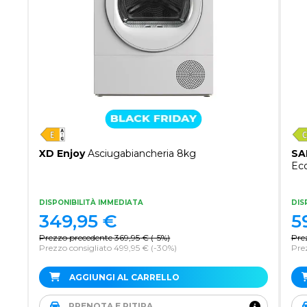
XD Enjoy
Asciugabiancheria 8kg
SA
Ec
DISPONIBILITÀ IMMEDIATA
DIS
349,95
€
5
Prezzo precedente
369,95
€
(
-5%
)
Pre
Prezzo consigliato 499,95 €
(-30%)
Pre
AGGIUNGI AL CARRELLO
PRENOTA E RITIRA