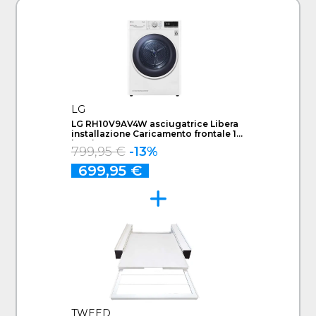
LG
LG RH10V9AV4W asciugatrice Libera
installazione Caricamento frontale 10
kg Bianco
799,95 €
-13%
699,95 €
TWEED