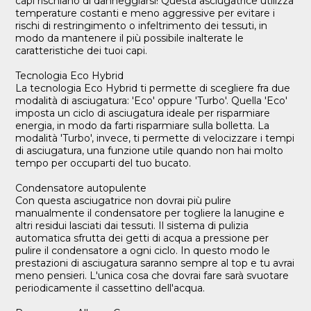
capi rischiano di danneggiarsi! Questa asciugatrice utilizza
temperature costanti e meno aggressive per evitare i
rischi di restringimento o infeltrimento dei tessuti, in
modo da mantenere il più possibile inalterate le
caratteristiche dei tuoi capi.
Tecnologia Eco Hybrid
La tecnologia Eco Hybrid ti permette di scegliere fra due
modalità di asciugatura: 'Eco' oppure 'Turbo'. Quella 'Eco'
imposta un ciclo di asciugatura ideale per risparmiare
energia, in modo da farti risparmiare sulla bolletta. La
modalità 'Turbo', invece, ti permette di velocizzare i tempi
di asciugatura, una funzione utile quando non hai molto
tempo per occuparti del tuo bucato.
Condensatore autopulente
Con questa asciugatrice non dovrai più pulire
manualmente il condensatore per togliere la lanugine e
altri residui lasciati dai tessuti. Il sistema di pulizia
automatica sfrutta dei getti di acqua a pressione per
pulire il condensatore a ogni ciclo. In questo modo le
prestazioni di asciugatura saranno sempre al top e tu avrai
meno pensieri. L'unica cosa che dovrai fare sarà svuotare
periodicamente il cassettino dell'acqua.