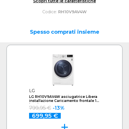
Scopri tutte le caratteristiche
Codice:
RH10V9AV4W
Spesso comprati insieme
LG
LG RH10V9AV4W asciugatrice Libera
installazione Caricamento frontale 10
kg Bianco
799,95 €
-13%
699,95 €