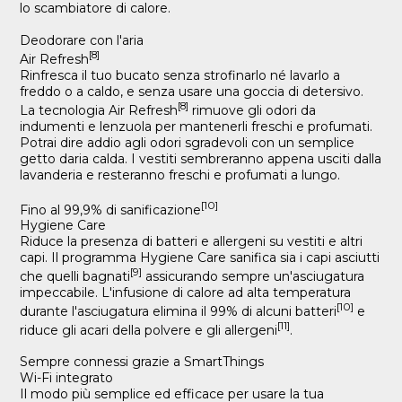
lo scambiatore di calore.
Deodorare con l'aria
[8]
Air Refresh
Rinfresca il tuo bucato senza strofinarlo né lavarlo a
freddo o a caldo, e senza usare una goccia di detersivo.
[8]
La tecnologia Air Refresh
rimuove gli odori da
indumenti e lenzuola per mantenerli freschi e profumati.
Potrai dire addio agli odori sgradevoli con un semplice
getto daria calda. I vestiti sembreranno appena usciti dalla
lavanderia e resteranno freschi e profumati a lungo.
[10]
Fino al 99,9% di sanificazione
Hygiene Care
Riduce la presenza di batteri e allergeni su vestiti e altri
capi. Il programma Hygiene Care sanifica sia i capi asciutti
[9]
che quelli bagnati
assicurando sempre un'asciugatura
impeccabile. L'infusione di calore ad alta temperatura
[10]
durante l'asciugatura elimina il 99% di alcuni batteri
e
[11]
riduce gli acari della polvere e gli allergeni
.
Sempre connessi grazie a SmartThings
Wi-Fi integrato
Il modo più semplice ed efficace per usare la tua