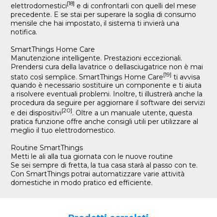
[18]
elettrodomestici
e di confrontarli con quelli del mese
precedente. E se stai per superare la soglia di consumo
mensile che hai impostato, il sistema ti invierà una
notifica.
SmartThings Home Care
Manutenzione intelligente. Prestazioni eccezionali.
Prendersi cura della lavatrice o dellasciugatrice non è mai
[19]
stato così semplice. SmartThings Home Care
ti avvisa
quando è necessario sostituire un componente e ti aiuta
a risolvere eventuali problemi. Inoltre, ti illustrerà anche la
procedura da seguire per aggiornare il software dei servizi
[20]
e dei dispositivi
. Oltre a un manuale utente, questa
pratica funzione offre anche consigli utili per utilizzare al
meglio il tuo elettrodomestico.
Routine SmartThings
Metti le ali alla tua giornata con le nuove routine
Se sei sempre di fretta, la tua casa starà al passo con te.
Con SmartThings potrai automatizzare varie attività
domestiche in modo pratico ed efficiente.