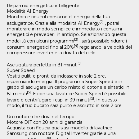
Risparmio energetico intelligente
Modalità AI Energy
Monitora e riduci il consumo di energia della tua
[2]
asciugatrice. Grazie alla modalità AI Energy
, potrai
monitorare in modo semplice e immediato i consumi
energetici e prevederli in anticipo. Selezionando questa
[3]
modalità con alcuni programmi
, sarà possibile ridurre i
[4]
consumi energetici fino al 20%
regolando la velocità del
compressore inverter e la durata del ciclo.
[5]
Asciugatura perfetta in 81 minuti
Super Speed
Vestiti puliti e pronti da indossare in sole 2 ore,
risparmiando energia. Il programma Super Speed è in
grado di asciugare un carico misto di cotone e sintetici in
[5]
81 minuti
. E con una lavatrice Super Speed è possibile
[5]
lavare e centrifugare i capi in 39 minuti
. In questo
modo, il tuo bucato sarà pulito e asciutto in sole 2 ore.
Un motore che dura nel tempo
Motore DIT con 20 anni di garanzia
Acquista con fiducia qualsiasi modello di lavatrice
Samsung con motore Digital Inverter grazie a una
[6]