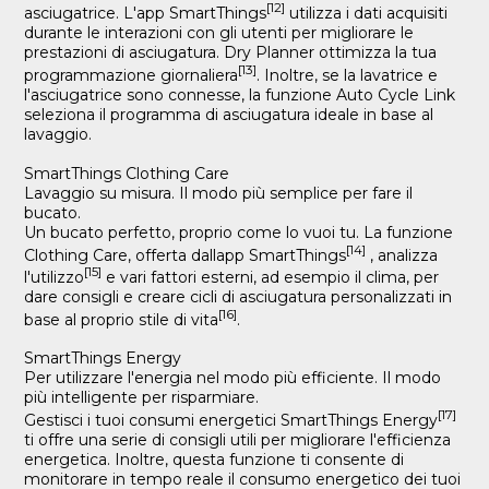
[12]
asciugatrice. L'app SmartThings
utilizza i dati acquisiti
durante le interazioni con gli utenti per migliorare le
prestazioni di asciugatura. Dry Planner ottimizza la tua
[13]
programmazione giornaliera
. Inoltre, se la lavatrice e
l'asciugatrice sono connesse, la funzione Auto Cycle Link
seleziona il programma di asciugatura ideale in base al
lavaggio.
SmartThings Clothing Care
Lavaggio su misura. Il modo più semplice per fare il
bucato.
Un bucato perfetto, proprio come lo vuoi tu. La funzione
[14]
Clothing Care, offerta dallapp SmartThings
, analizza
[15]
l'utilizzo
e vari fattori esterni, ad esempio il clima, per
dare consigli e creare cicli di asciugatura personalizzati in
[16]
base al proprio stile di vita
.
SmartThings Energy
Per utilizzare l'energia nel modo più efficiente. Il modo
più intelligente per risparmiare.
[17]
Gestisci i tuoi consumi energetici SmartThings Energy
ti offre una serie di consigli utili per migliorare l'efficienza
energetica. Inoltre, questa funzione ti consente di
monitorare in tempo reale il consumo energetico dei tuoi