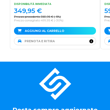
DISPONIBILITÀ IMMEDIATA
DIS
349,95
€
5
Prezzo precedente
369,95
€
(
-5%
)
Pre
Prezzo consigliato 499,95 €
(-30%)
Pre
AGGIUNGI AL CARRELLO
PRENOTA E RITIRA