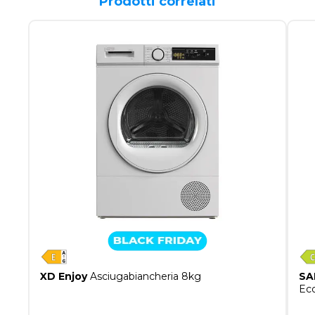
Prodotti correlati
XD Enjoy
Asciugabiancheria 8kg
SA
Ec