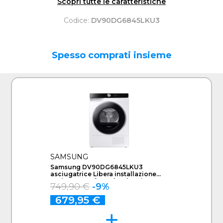
Scopri tutte le caratteristiche
Codice:
DV90DG6845LKU3
Spesso comprati insieme
SAMSUNG
Samsung DV90DG6845LKU3
asciugatrice Libera installazione
Caricamento frontale 9 kg Bianco
749,90 €
-9%
679,95 €