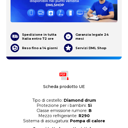
Spedizione in tutta
Garanzia legale 24
Italia entro 72 ore
mesi
Reso fino a 14 giorni
Servizi DML Shop
Scheda prodotto UE
Tipo di cestello:
Diamond drum
Protezione per i bambini:
Sì
Classe emissione rumore:
B
Mezzo refrigerante:
R290
Sistema di asciugatura:
Pompa di calore