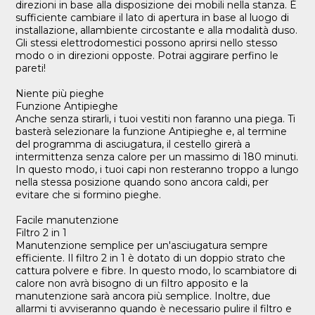
direzioni in base alla disposizione dei mobili nella stanza. È
sufficiente cambiare il lato di apertura in base al luogo di
installazione, allambiente circostante e alla modalità duso.
Gli stessi elettrodomestici possono aprirsi nello stesso
modo o in direzioni opposte. Potrai aggirare perfino le
pareti!
Niente più pieghe
Funzione Antipieghe
Anche senza stirarli, i tuoi vestiti non faranno una piega. Ti
basterà selezionare la funzione Antipieghe e, al termine
del programma di asciugatura, il cestello girerà a
intermittenza senza calore per un massimo di 180 minuti.
In questo modo, i tuoi capi non resteranno troppo a lungo
nella stessa posizione quando sono ancora caldi, per
evitare che si formino pieghe.
Facile manutenzione
Filtro 2 in 1
Manutenzione semplice per un'asciugatura sempre
efficiente. Il filtro 2 in 1 è dotato di un doppio strato che
cattura polvere e fibre. In questo modo, lo scambiatore di
calore non avrà bisogno di un filtro apposito e la
manutenzione sarà ancora più semplice. Inoltre, due
allarmi ti avviseranno quando è necessario pulire il filtro e