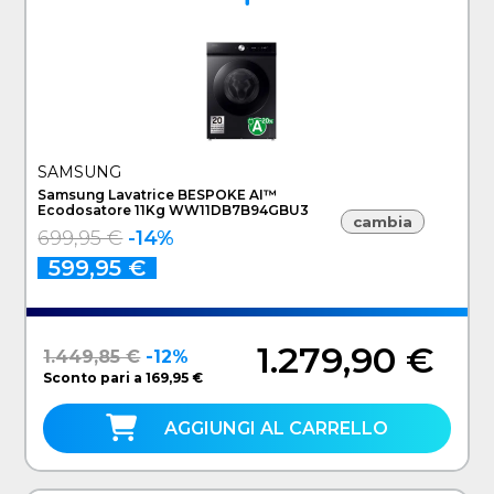
SAMSUNG
Samsung Lavatrice BESPOKE AI™
Ecodosatore 11Kg WW11DB7B94GBU3
cambia
699,95 €
-14%
599,95 €
1.279,90 €
1.449,85 €
-12%
Sconto pari a 169,95 €
AGGIUNGI AL CARRELLO