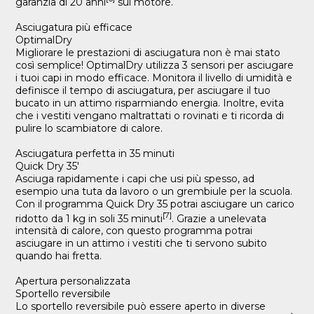
garanzia di 20 anni
sul motore.
Asciugatura più efficace
OptimalDry
Migliorare le prestazioni di asciugatura non è mai stato
così semplice! OptimalDry utilizza 3 sensori per asciugare
i tuoi capi in modo efficace. Monitora il livello di umidità e
definisce il tempo di asciugatura, per asciugare il tuo
bucato in un attimo risparmiando energia. Inoltre, evita
che i vestiti vengano maltrattati o rovinati e ti ricorda di
pulire lo scambiatore di calore.
Asciugatura perfetta in 35 minuti
Quick Dry 35'
Asciuga rapidamente i capi che usi più spesso, ad
esempio una tuta da lavoro o un grembiule per la scuola.
Con il programma Quick Dry 35 potrai asciugare un carico
[7]
ridotto da 1 kg in soli 35 minuti
. Grazie a unelevata
intensità di calore, con questo programma potrai
asciugare in un attimo i vestiti che ti servono subito
quando hai fretta.
Apertura personalizzata
Sportello reversibile
Lo sportello reversibile può essere aperto in diverse