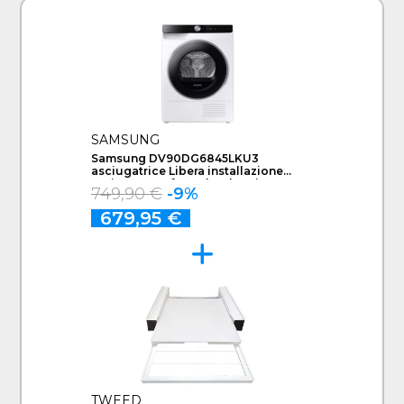
SAMSUNG
Samsung DV90DG6845LKU3
asciugatrice Libera installazione
Caricamento frontale 9 kg Bianco
749,90 €
-9%
679,95 €
TWEED