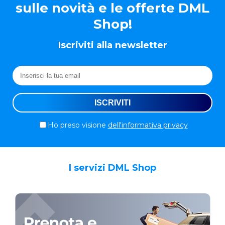
sulle novità e le offerte DML
Shop!
Iscriviti alla newsletter
Ho preso visione
dell'informativa privacy
I servizi DML Shop