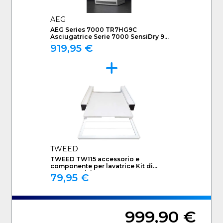
AEG
AEG Series 7000 TR7HG9C
Asciugatrice Serie 7000 SensiDry 9
kg
919,95 €
TWEED
TWEED TW115 accessorio e
componente per lavatrice Kit di
sovrapposizione
79,95 €
999,90 €