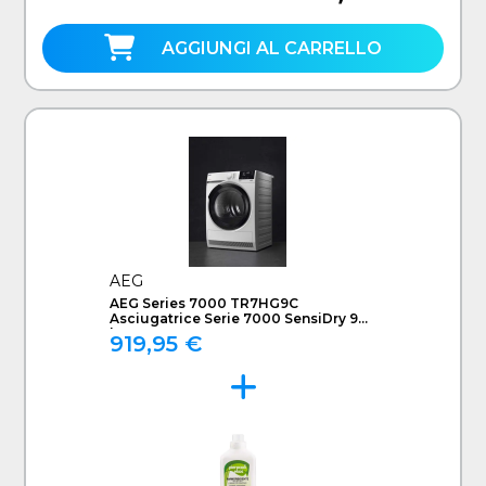
AGGIUNGI AL CARRELLO
AEG
AEG Series 7000 TR7HG9C
Asciugatrice Serie 7000 SensiDry 9
kg
919,95 €