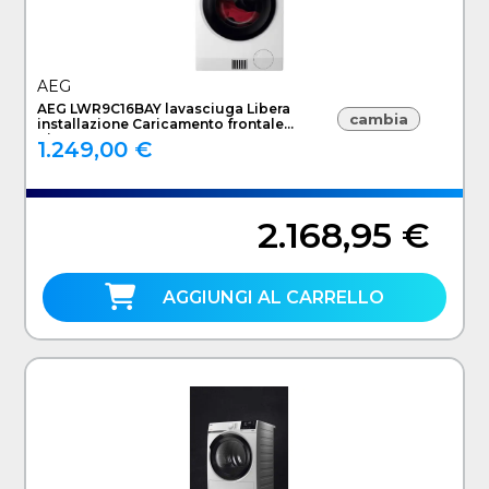
AEG
AEG LWR9C16BAY lavasciuga Libera
cambia
installazione Caricamento frontale
Bianco B
1.249,00 €
2.168,95 €
AGGIUNGI AL CARRELLO