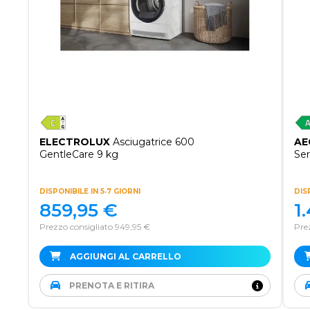
ELECTROLUX
Asciugatrice 600
AE
GentleCare 9 kg
Ser
DISPONIBILE IN 5‑7 GIORNI
DIS
859,95
€
1
Prezzo consigliato 949,95 €
Pre
AGGIUNGI AL CARRELLO
PRENOTA E RITIRA