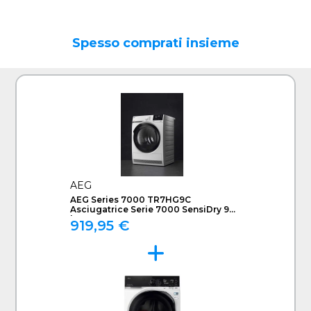
Spesso comprati insieme
AEG
AEG Series 7000 TR7HG9C
Asciugatrice Serie 7000 SensiDry 9
kg
919,95 €