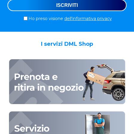
Ho preso visione
dell'informativa privacy
I servizi DML Shop