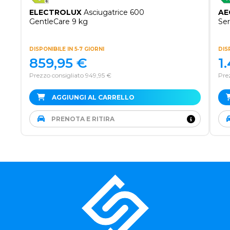
ELECTROLUX
Asciugatrice 600
AE
GentleCare 9 kg
Ser
DISPONIBILE IN 5‑7 GIORNI
DIS
859,95
€
1
Prezzo consigliato 949,95 €
Pre
AGGIUNGI AL CARRELLO
PRENOTA E RITIRA