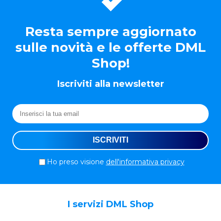
Resta sempre aggiornato
sulle novità e le offerte DML
Shop!
Iscriviti alla newsletter
Ho preso visione
dell'informativa privacy
I servizi DML Shop