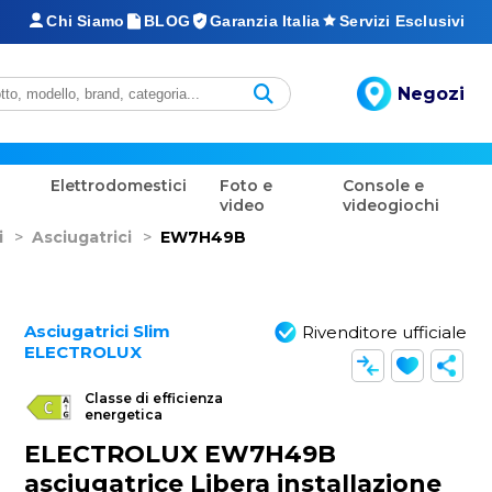
Chi Siamo
BLOG
Garanzia Italia
Servizi Esclusivi
Negozi
Elettrodomestici
Foto e
Console e
video
videogiochi
i
>
Asciugatrici
>
EW7H49B
Asciugatrici Slim
Rivenditore ufficiale
ELECTROLUX
Classe di efficienza
energetica
ELECTROLUX EW7H49B
asciugatrice Libera installazione