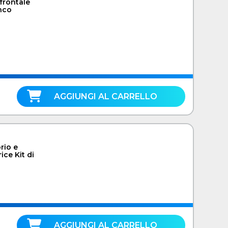
frontale
anco
AGGIUNGI AL CARRELLO
rio e
ce Kit di
AGGIUNGI AL CARRELLO