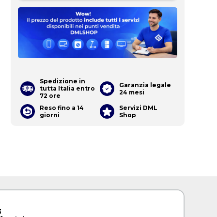
Spedizione in
Garanzia legale
tutta Italia entro
24 mesi
72 ore
Reso fino a 14
Servizi DML
giorni
Shop
3