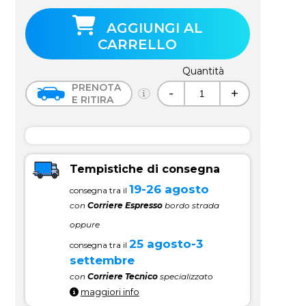
AGGIUNGI AL
CARRELLO
Quantità
PRENOTA
-
+
E RITIRA
Tempistiche di consegna
19-26 agosto
consegna tra il
con
Corriere Espresso
bordo strada
oppure
25 agosto-3
consegna tra il
settembre
con
Corriere Tecnico
specializzato
maggiori info