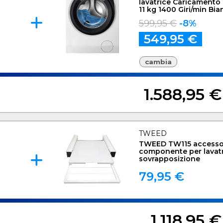
lavatrice Caricamento 
11 kg 1400 Giri/min Bi
599,95 €
-8%
549,95 €
cambia
1.588,95 €
TWEED
TWEED TW115 accesso
componente per lavatri
sovrapposizione
79,95 €
1.118,95 €