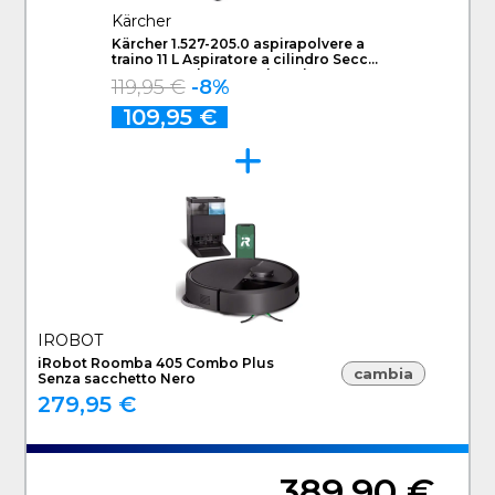
Kärcher
Kärcher 1.527-205.0 aspirapolvere a
traino 11 L Aspiratore a cilindro Secco
850 W Sacchetto per la polvere EX
119,95 €
-8%
DEMO - Prodotto nuovo imballo
aperto
109,95 €
IROBOT
iRobot Roomba 405 Combo Plus
cambia
Senza sacchetto Nero
279,95 €
389,90 €