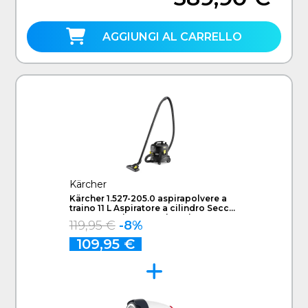
AGGIUNGI AL CARRELLO
Kärcher
Kärcher 1.527-205.0 aspirapolvere a
traino 11 L Aspiratore a cilindro Secco
850 W Sacchetto per la polvere EX
119,95 €
-8%
DEMO - Prodotto nuovo imballo
aperto
109,95 €