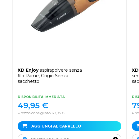
XD Enjoy
aspirapolvere senza
XD
filo Rame, Grigio Senza
sen
sacchetto
sa
DISPONIBILITÀ IMMEDIATA
DIS
49,95
€
7
Prezzo consigliato 69,95 €
Prez
AGGIUNGI AL CARRELLO