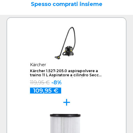
Spesso comprati insieme
Kärcher
Kärcher 1.527-205.0 aspirapolvere a
traino 11 L Aspiratore a cilindro Secco
850 W Sacchetto per la polvere EX
119,95 €
-8%
DEMO - Prodotto nuovo imballo
aperto
109,95 €