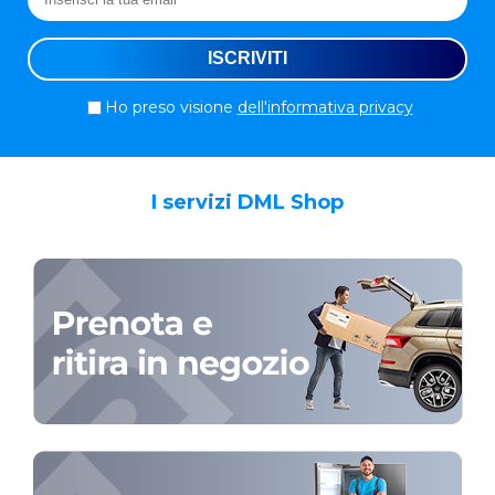
Ho preso visione
dell'informativa privacy
I servizi DML Shop