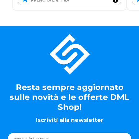
PRENOTA E RITIRA
Resta sempre aggiornato
sulle novità e le offerte DML
Shop!
Iscriviti alla newsletter