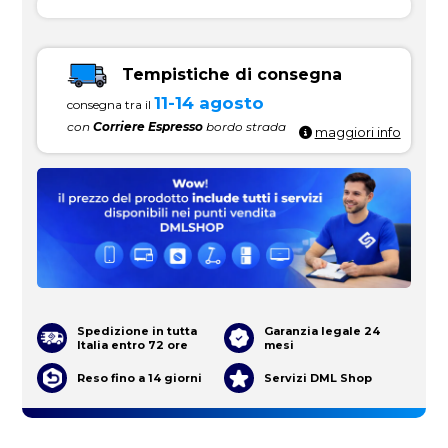
Tempistiche di consegna
11-14 agosto
consegna tra il
con
Corriere Espresso
bordo strada
maggiori info
Spedizione in tutta
Garanzia legale 24
Italia entro 72 ore
mesi
Reso fino a 14 giorni
Servizi DML Shop