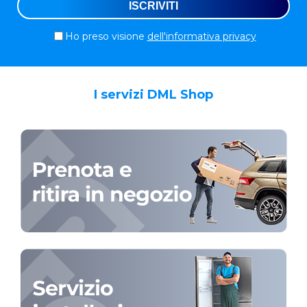
Ho preso visione
dell'informativa privacy
I servizi DML Shop