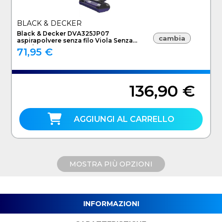
BLACK & DECKER
Black & Decker DVA325JP07
cambia
aspirapolvere senza filo Viola Senza
sacchetto
71,95 €
136,90 €
AGGIUNGI AL CARRELLO
MOSTRA PIÙ OPZIONI
INFORMAZIONI