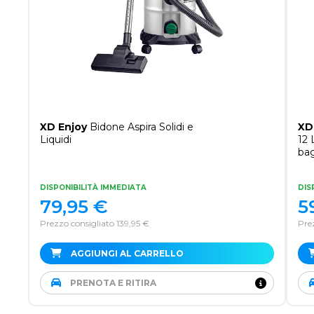
XD Enjoy
Bidone Aspira Solidi e
XD
Liquidi
12 
ba
DISPONIBILITÀ IMMEDIATA
DIS
79,95
€
5
Prezzo consigliato 139,95 €
Pre
AGGIUNGI AL CARRELLO
PRENOTA E RITIRA