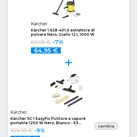
Kärcher
Kärcher 1.628-401.0 estrattore di
polvere Nero, Giallo 12 L 1000 W
69,95 €
-7%
64,95 €
Kärcher
Kärcher SC 1 EasyFix Pulitore a vapore
portatile 1200 W Nero, Bianco - EX
cambia
DEMO prodotto nuovo con imballo
109,95 €
-9%
aperto