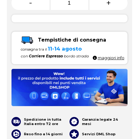
-
+
Tempistiche di consegna
11-14 agosto
consegna tra il
con
Corriere Espresso
bordo strada
maggiori info
Spedizione in tutta
Garanzia legale 24
Italia entro 72 ore
mesi
Reso fino a 14 giorni
Servizi DML Shop