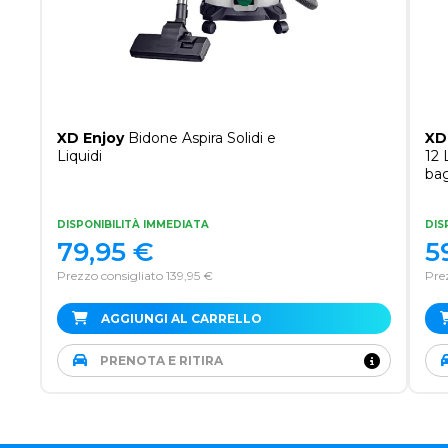
XD Enjoy
Bidone Aspira Solidi e
XD
Liquidi
12 
ba
DISPONIBILITÀ IMMEDIATA
DIS
79,95
€
5
Prezzo consigliato 139,95 €
Pre
AGGIUNGI AL CARRELLO
PRENOTA E RITIRA