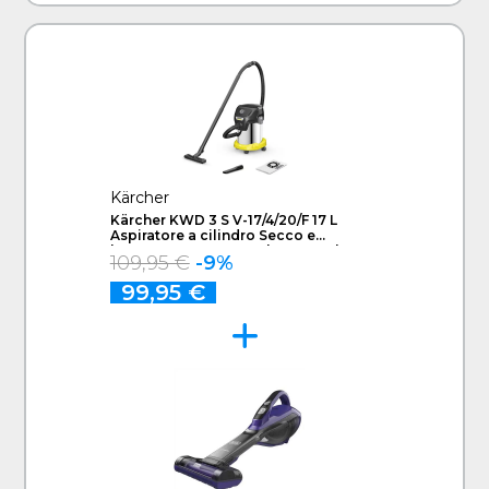
Kärcher
Kärcher KWD 3 S V-17/4/20/F 17 L
Aspiratore a cilindro Secco e
bagnato 1000 W Sacchetto per la
109,95 €
-9%
polvere
99,95 €