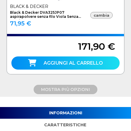
BLACK & DECKER
Black & Decker DVA325JP07
cambia
aspirapolvere senza filo Viola Senza
sacchetto
71,95 €
171,90 €
AGGIUNGI AL CARRELLO
MOSTRA PIÙ OPZIONI
INFORMAZIONI
CARATTERISTICHE