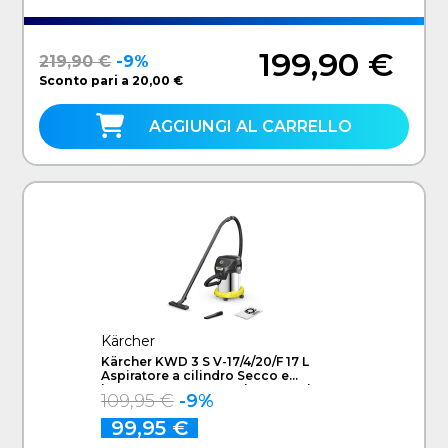
199,90 €
219,90 €
-9%
Sconto pari a 20,00 €
AGGIUNGI AL CARRELLO
Kärcher
Kärcher KWD 3 S V-17/4/20/F 17 L
Aspiratore a cilindro Secco e
bagnato 1000 W Sacchetto per la
109,95 €
-9%
polvere
99,95 €