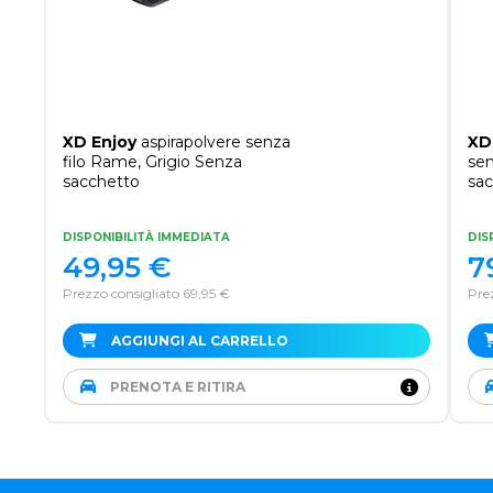
XD Enjoy
aspirapolvere senza
XD
filo Rame, Grigio Senza
sen
sacchetto
sa
DISPONIBILITÀ IMMEDIATA
DIS
49,95
€
7
Prezzo consigliato 69,95 €
Prez
AGGIUNGI AL CARRELLO
PRENOTA E RITIRA