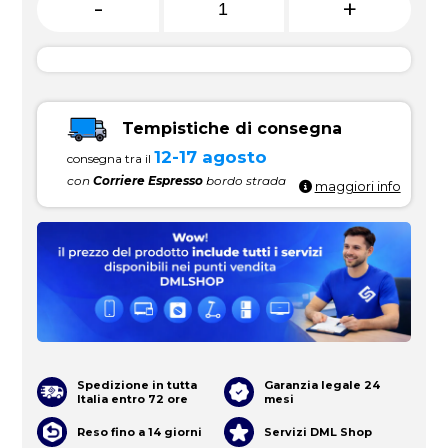
-
+
Tempistiche di consegna
12-17 agosto
consegna tra il
con
Corriere Espresso
bordo strada
maggiori info
Spedizione in tutta
Garanzia legale 24
Italia entro 72 ore
mesi
Reso fino a 14 giorni
Servizi DML Shop