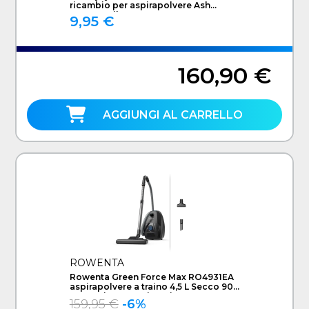
ricambio per aspirapolvere Ash
vacuum Filtro
9,95 €
160,90 €
AGGIUNGI AL CARRELLO
ROWENTA
Rowenta Green Force Max RO4931EA
aspirapolvere a traino 4,5 L Secco 900
W Sacchetto per la polvere
159,95 €
-6%