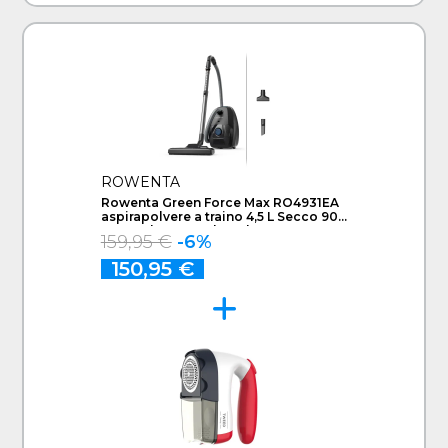
ROWENTA
Rowenta Green Force Max RO4931EA
aspirapolvere a traino 4,5 L Secco 900
W Sacchetto per la polvere
159,95 €
-6%
150,95 €