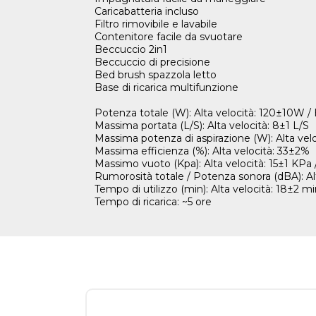
Caricabatteria incluso
Filtro rimovibile e lavabile
Contenitore facile da svuotare
Beccuccio 2in1
Beccuccio di precisione
Bed brush spazzola letto
Base di ricarica multifunzione
Potenza totale (W): Alta velocità: 120±10W /
Massima portata (L/S): Alta velocità: 8±1 L/S
Massima potenza di aspirazione (W): Alta vel
Massima efficienza (%): Alta velocità: 33±2%
Massimo vuoto (Kpa): Alta velocità: 15±1 KPa 
Rumorosità totale / Potenza sonora (dBA): Al
Tempo di utilizzo (min): Alta velocità: 18±2 m
Tempo di ricarica: ~5 ore