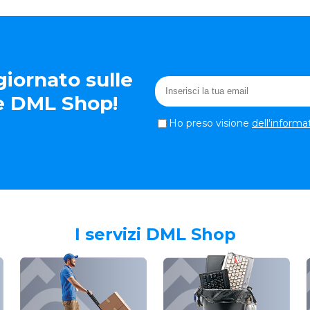
iornato sulle
te DML Shop!
Ho preso visione
dell'informa
I servizi DML Shop