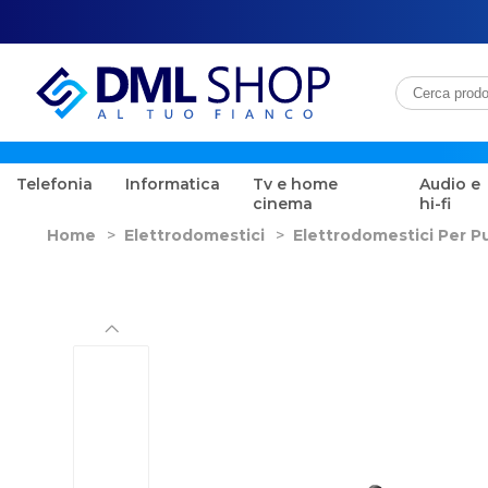
Telefonia
Informatica
Tv e home
Audio e
cinema
hi-fi
Home
>
Elettrodomestici
>
Elettrodomestici Per Pu