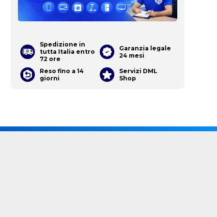
Spedizione in
Garanzia legale
tutta Italia entro
24 mesi
72 ore
Reso fino a 14
Servizi DML
giorni
Shop