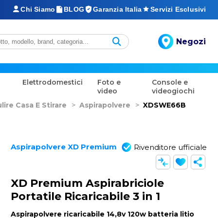
Chi Siamo
BLOG
Garanzia Italia
Servizi Esclusivi
Negozi
Elettrodomestici
Foto e
Console e
video
videogiochi
lire Casa E Stirare
>
Aspirapolvere
>
XDSWE66B
Aspirapolvere XD Premium
Rivenditore ufficiale
XD Premium Aspirabriciole
Portatile Ricaricabile 3 in 1
Aspirapolvere ricaricabile 14,8v 120w batteria litio