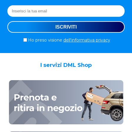
Ho preso visione
dell'informativa privacy
I servizi DML Shop