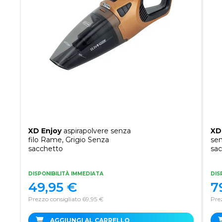
XD Enjoy
aspirapolvere senza
XD
filo Rame, Grigio Senza
sen
sacchetto
sa
DISPONIBILITÀ IMMEDIATA
DIS
49,95
€
7
Prezzo consigliato 69,95 €
Prez
AGGIUNGI AL CARRELLO