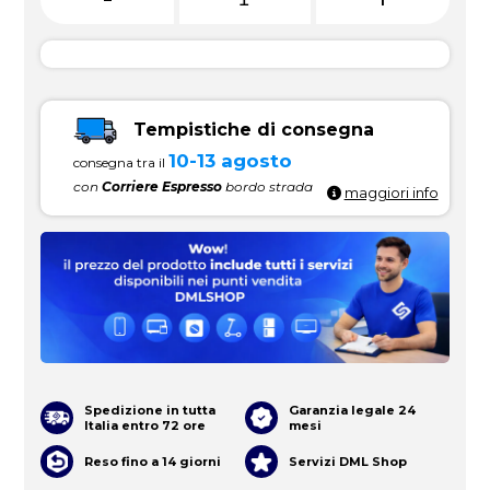
Tempistiche di consegna
10-13 agosto
consegna tra il
con
Corriere Espresso
bordo strada
maggiori info
Spedizione in tutta
Garanzia legale 24
Italia entro 72 ore
mesi
Reso fino a 14 giorni
Servizi DML Shop