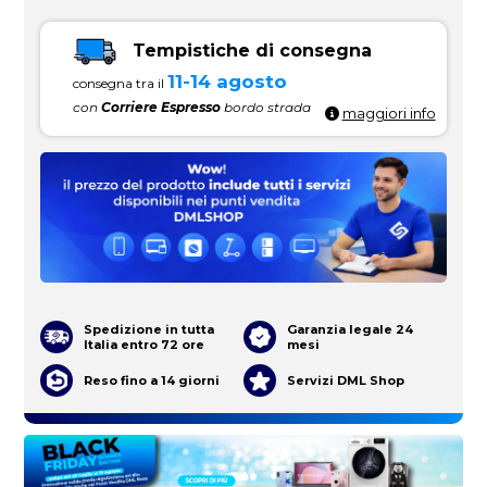
Tempistiche di consegna
11-14 agosto
consegna tra il
con
Corriere Espresso
bordo strada
maggiori info
Spedizione in tutta
Garanzia legale 24
Italia entro 72 ore
mesi
Reso fino a 14 giorni
Servizi DML Shop