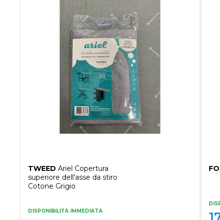
TWEED
Ariel Copertura
FO
superiore dell'asse da stiro
Cotone Grigio
DIS
DISPONIBILITÀ IMMEDIATA
1