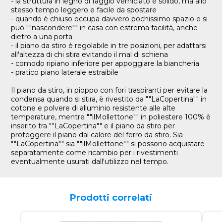
- la struttura in legno di faggio verniciato è solido, ma allo
stesso tempo leggero e facile da spostare
- quando è chiuso occupa davvero pochissimo spazio e si
può ""nascondere"" in casa con estrema facilità, anche
dietro a una porta
- il piano da stiro è regolabile in tre posizioni, per adattarsi
all'altezza di chi stira evitando il mal di schiena
- comodo ripiano inferiore per appoggiare la biancheria
- pratico piano laterale estraibile
Il piano da stiro, in pioppo con fori traspiranti per evitare la
condensa quando si stira, è rivestito da ""LaCopertina"" in
cotone e polvere di alluminio resistente alle alte
temperature, mentre ""ilMollettone"" in poliestere 100% è
inserito tra ""LaCopertina"" e il piano da stiro per
proteggere il piano dal calore del ferro da stiro. Sia
""LaCopertina"" sia ""ilMollettone"" si possono acquistare
separatamente come ricambio per i rivestimenti
eventualmente usurati dall'utilizzo nel tempo.
Prodotti correlati